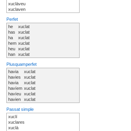
xuclàveu
xuclaven
Perfet
he
xuclat
has
xuclat
ha
xuclat
hem
xuclat
heu
xuclat
han
xuclat
Plusquamperfet
havia
xuclat
havies
xuclat
havia
xuclat
havíem
xuclat
havíeu
xuclat
havien
xuclat
Passat simple
xuclí
xuclares
xuclà