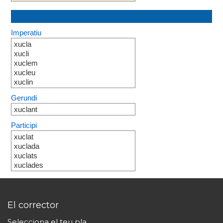
Imperatiu
xucla
xucli
xuclem
xucleu
xuclin
Gerundi
xuclant
Participi
xuclat
xuclada
xuclats
xuclades
El corrector
Selecciona el teu pla