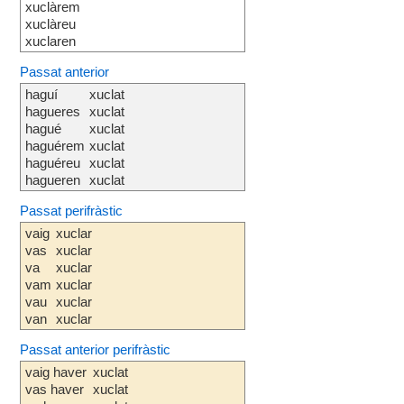
xuclàrem
xuclàreu
xuclaren
Passat anterior
haguí
xuclat
hagueres
xuclat
hagué
xuclat
haguérem
xuclat
haguéreu
xuclat
hagueren
xuclat
Passat perifràstic
vaig
xuclar
vas
xuclar
va
xuclar
vam
xuclar
vau
xuclar
van
xuclar
Passat anterior perifràstic
vaig haver
xuclat
vas haver
xuclat