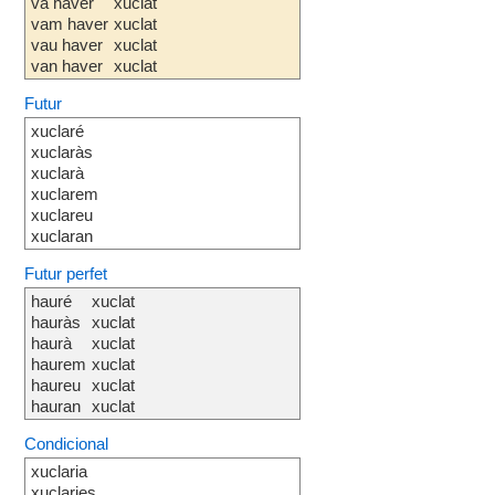
va haver
xuclat
vam haver
xuclat
vau haver
xuclat
van haver
xuclat
Futur
xuclaré
xuclaràs
xuclarà
xuclarem
xuclareu
xuclaran
Futur perfet
hauré
xuclat
hauràs
xuclat
haurà
xuclat
haurem
xuclat
haureu
xuclat
hauran
xuclat
Condicional
xuclaria
xuclaries