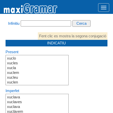
Infinitiu
Fent clic es mostra la segona conjugació
INDICATIU
Present
xuclo
xucles
xucla
xuclem
xucleu
xuclen
Imperfet
xuclava
xuclaves
xuclava
xuclàvem