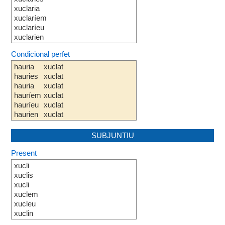
xuclaria
xuclaríem
xuclaríeu
xuclarien
Condicional perfet
hauria
xuclat
hauries
xuclat
hauria
xuclat
hauríem
xuclat
hauríeu
xuclat
haurien
xuclat
SUBJUNTIU
Present
xucli
xuclis
xucli
xuclem
xucleu
xuclin