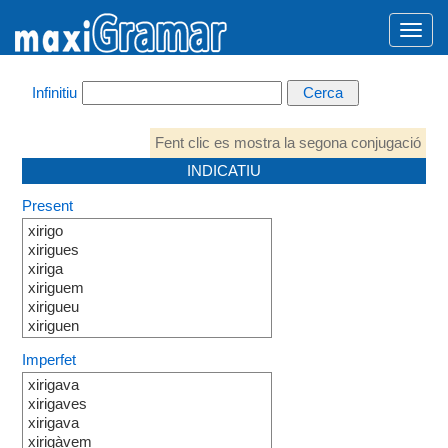
Infinitiu
Fent clic es mostra la segona conjugació
INDICATIU
Present
xirigo
xirigues
xiriga
xiriguem
xirigueu
xiriguen
Imperfet
xirigava
xirigaves
xirigava
xirigàvem