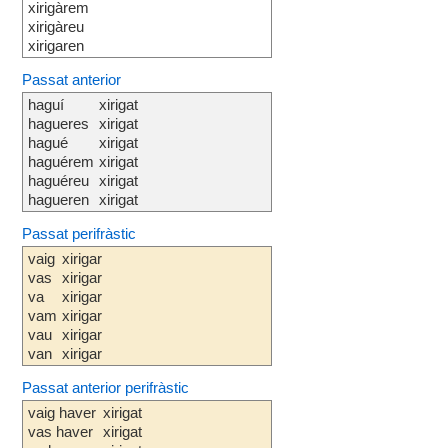
xirigàrem
xirigàreu
xirigaren
Passat anterior
haguí
xirigat
hagueres
xirigat
hagué
xirigat
haguérem
xirigat
haguéreu
xirigat
hagueren
xirigat
Passat perifràstic
vaig
xirigar
vas
xirigar
va
xirigar
vam
xirigar
vau
xirigar
van
xirigar
Passat anterior perifràstic
vaig haver
xirigat
vas haver
xirigat