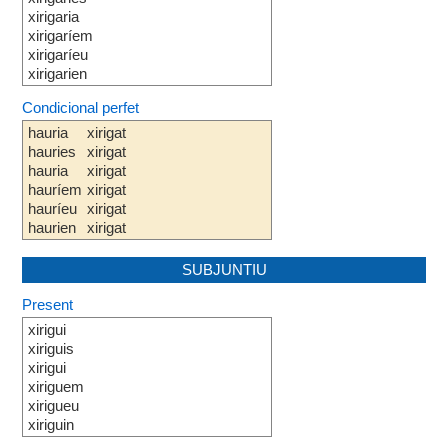
xirigaria
xirigaríem
xirigaríeu
xirigarien
Condicional perfet
hauria
xirigat
hauries
xirigat
hauria
xirigat
hauríem
xirigat
hauríeu
xirigat
haurien
xirigat
SUBJUNTIU
Present
xirigui
xiriguis
xirigui
xiriguem
xirigueu
xiriguin