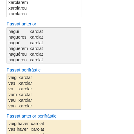
xarolàrem
xarolàreu
xarolaren
Passat anterior
haguí
xarolat
hagueres
xarolat
hagué
xarolat
haguérem
xarolat
haguéreu
xarolat
hagueren
xarolat
Passat perifràstic
vaig
xarolar
vas
xarolar
va
xarolar
vam
xarolar
vau
xarolar
van
xarolar
Passat anterior perifràstic
vaig haver
xarolat
vas haver
xarolat