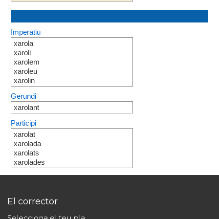
Imperatiu
xarola
xaroli
xarolem
xaroleu
xarolin
Gerundi
xarolant
Participi
xarolat
xarolada
xarolats
xarolades
El corrector
Selecciona el teu pla