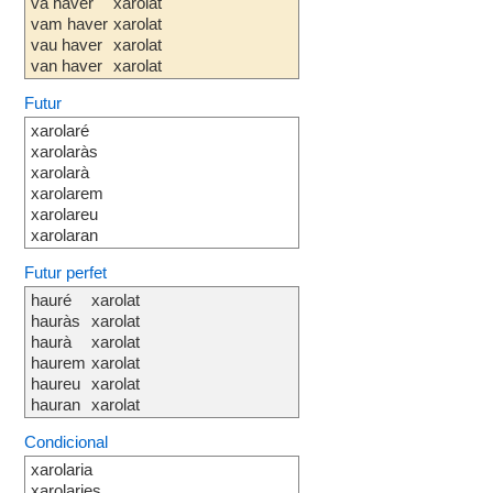
va haver
xarolat
vam haver
xarolat
vau haver
xarolat
van haver
xarolat
Futur
xarolaré
xarolaràs
xarolarà
xarolarem
xarolareu
xarolaran
Futur perfet
hauré
xarolat
hauràs
xarolat
haurà
xarolat
haurem
xarolat
haureu
xarolat
hauran
xarolat
Condicional
xarolaria
xarolaries