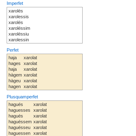
Imperfet
xarolés
xarolessis
xarolés
xaroléssim
xaroléssiu
xarolessin
Perfet
haja
xarolat
hages
xarolat
haja
xarolat
hàgem
xarolat
hàgeu
xarolat
hagen
xarolat
Plusquamperfet
hagués
xarolat
haguesses
xarolat
hagués
xarolat
haguéssem
xarolat
haguésseu
xarolat
haguessen
xarolat