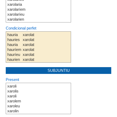
xarolaria
xarolaríem
xarolaríeu
xarolarien
Condicional perfet
hauria
xarolat
hauries
xarolat
hauria
xarolat
hauríem
xarolat
hauríeu
xarolat
haurien
xarolat
SUBJUNTIU
Present
xaroli
xarolis
xaroli
xarolem
xaroleu
xarolin