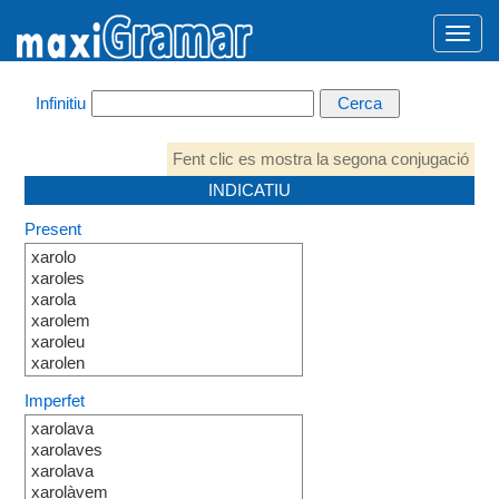
Infinitiu
Fent clic es mostra la segona conjugació
INDICATIU
Present
xarolo
xaroles
xarola
xarolem
xaroleu
xarolen
Imperfet
xarolava
xarolaves
xarolava
xarolàvem