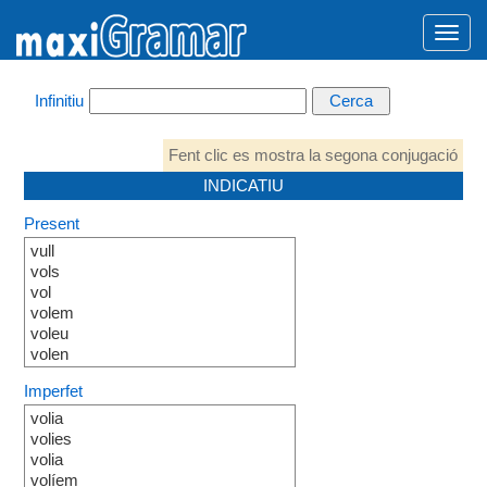
Infinitiu
Fent clic es mostra la segona conjugació
INDICATIU
Present
vull
vols
vol
volem
voleu
volen
Imperfet
volia
volies
volia
volíem