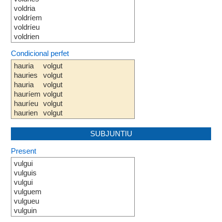
voldria
voldríem
voldríeu
voldrien
Condicional perfet
hauria
volgut
hauries
volgut
hauria
volgut
hauríem
volgut
hauríeu
volgut
haurien
volgut
SUBJUNTIU
Present
vulgui
vulguis
vulgui
vulguem
vulgueu
vulguin