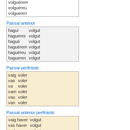
volguérem
volguéreu
volgueren
Passat anterior
haguí
volgut
hagueres
volgut
hagué
volgut
haguérem
volgut
haguéreu
volgut
hagueren
volgut
Passat perifràstic
vaig
voler
vas
voler
va
voler
vam
voler
vau
voler
van
voler
Passat anterior perifràstic
vaig haver
volgut
vas haver
volgut