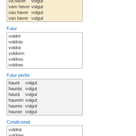
va haver
volgut
vam haver
volgut
vau haver
volgut
van haver
volgut
Futur
voldré
voldràs
voldrà
voldrem
voldreu
voldran
Futur perfet
hauré
volgut
hauràs
volgut
haurà
volgut
haurem
volgut
haureu
volgut
hauran
volgut
Condicional
voldria
voldries