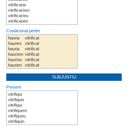
vitrificaria
vitrificaríem
vitrificaríeu
vitrificarien
Condicional perfet
hauria
vitrificat
hauries
vitrificat
hauria
vitrificat
hauríem
vitrificat
hauríeu
vitrificat
haurien
vitrificat
SUBJUNTIU
Present
vitrifiqui
vitrifiquis
vitrifiqui
vitrifiquem
vitrifiqueu
vitrifiquin