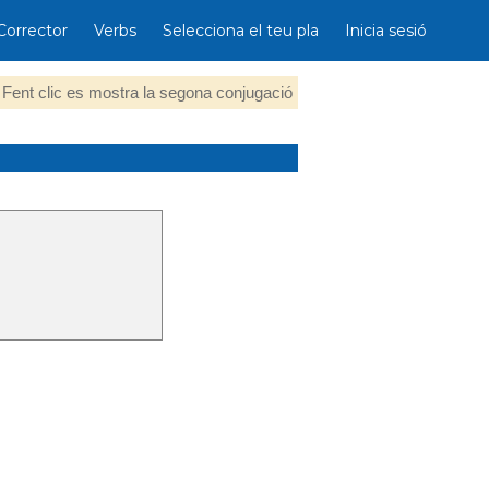
Corrector
Verbs
Selecciona el teu pla
Inicia sesió
Fent clic es mostra la segona conjugació