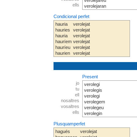
verolejareu
ells
verolejaran
Condicional perfet
hauria
verolejat
hauries
verolejat
hauria
verolejat
hauríem
verolejat
hauríeu
verolejat
haurien
verolejat
Present
jo
verolegi
tu
verolegis
ell
verolegi
nosaltres
verolegem
vosaltres
verolegeu
ells
verolegin
Plusquamperfet
hagués
verolejat