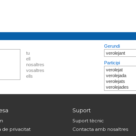
Gerundi
tu
verolejant
ell
Participi
nosaltres
verolejat
vosaltres
verolejada
ells
verolejats
verolejades
esa
Suport
om
Suport tècnic
a de privacitat
Contacta amb nosaltres