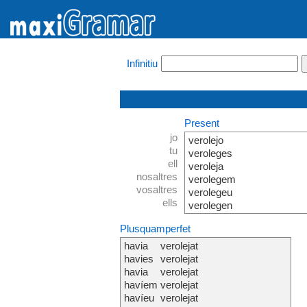
Infinitiu
Present
jo
verolejo
tu
veroleges
ell
veroleja
nosaltres
verolegem
vosaltres
verolegeu
ells
verolegen
Plusquamperfet
havia
verolejat
havies
verolejat
havia
verolejat
havíem
verolejat
havíeu
verolejat