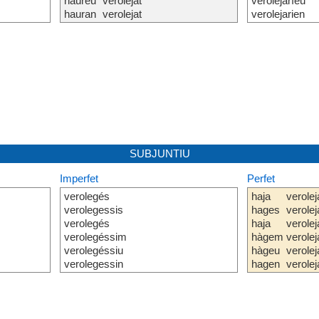
haureu
verolejat
verolejaríeu
hauran
verolejat
verolejarien
SUBJUNTIU
Imperfet
Perfet
verolegés
haja
verolej
verolegessis
hages
verolej
verolegés
haja
verolej
verolegéssim
hàgem
verolej
verolegéssiu
hàgeu
verolej
verolegessin
hagen
verolej