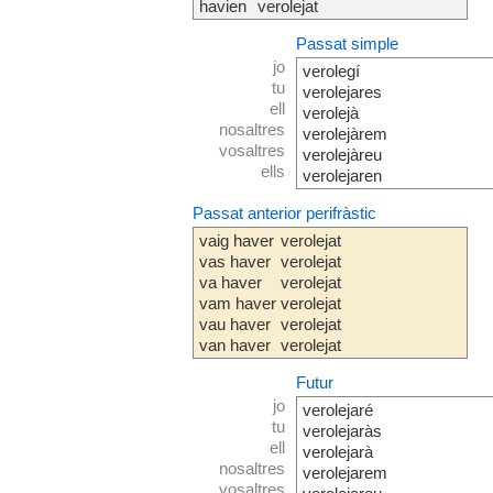
havien
verolejat
Passat simple
jo
verolegí
tu
verolejares
ell
verolejà
nosaltres
verolejàrem
vosaltres
verolejàreu
ells
verolejaren
Passat anterior perifràstic
vaig haver
verolejat
vas haver
verolejat
va haver
verolejat
vam haver
verolejat
vau haver
verolejat
van haver
verolejat
Futur
jo
verolejaré
tu
verolejaràs
ell
verolejarà
nosaltres
verolejarem
vosaltres