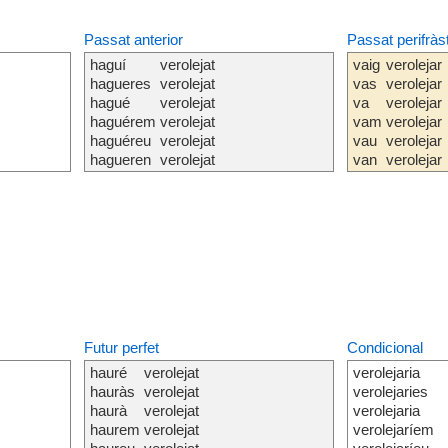
Passat anterior
Passat perifràs
haguí
verolejat
vaig
verolejar
hagueres
verolejat
vas
verolejar
hagué
verolejat
va
verolejar
haguérem
verolejat
vam
verolejar
haguéreu
verolejat
vau
verolejar
hagueren
verolejat
van
verolejar
Futur perfet
Condicional
hauré
verolejat
verolejaria
hauràs
verolejat
verolejaries
haurà
verolejat
verolejaria
haurem
verolejat
verolejaríem