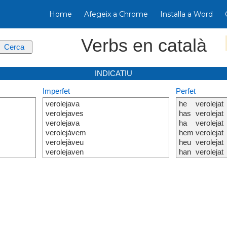
Home
Afegeix a Chrome
Instal·la a Word
Verbs en català
INDICATIU
Imperfet
Perfet
verolejava
he
verolejat
verolejaves
has
verolejat
verolejava
ha
verolejat
verolejàvem
hem
verolejat
verolejàveu
heu
verolejat
verolejaven
han
verolejat