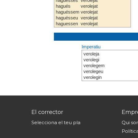
haguesses
verolejat
hagués
verolejat
haguéssem
verolejat
haguésseu
verolejat
haguessen
verolejat
Imperatiu
veroleja
verolegi
verolegem
verolegeu
verolegin
El corrector
Empr
Selecciona el teu pla
Qui s
Polític