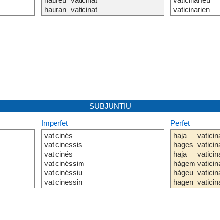
haureu
vaticinat
vaticinaríeu
hauran
vaticinat
vaticinarien
SUBJUNTIU
Imperfet
Perfet
vaticinés
haja
vaticin
vaticinessis
hages
vaticin
vaticinés
haja
vaticin
vaticinéssim
hàgem
vaticin
vaticinéssiu
hàgeu
vaticin
vaticinessin
hagen
vaticin