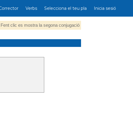
Corrector
Verbs
Selecciona el teu pla
Inicia sesió
Fent clic es mostra la segona conjugació