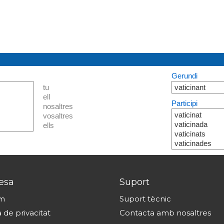
Gerundi
tu
vaticinant
ell
Participi
nosaltres
vaticinat
vosaltres
vaticinada
ells
vaticinats
vaticinades
esa
Suport
om
Suport tècnic
a de privacitat
Contacta amb nosaltres