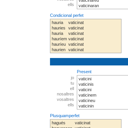
vaticinareu
ells
vaticinaran
Condicional perfet
hauria
vaticinat
hauries
vaticinat
hauria
vaticinat
hauríem
vaticinat
hauríeu
vaticinat
haurien
vaticinat
Present
jo
vaticini
tu
vaticinis
ell
vaticini
nosaltres
vaticinem
vosaltres
vaticineu
ells
vaticinin
Plusquamperfet
hagués
vaticinat