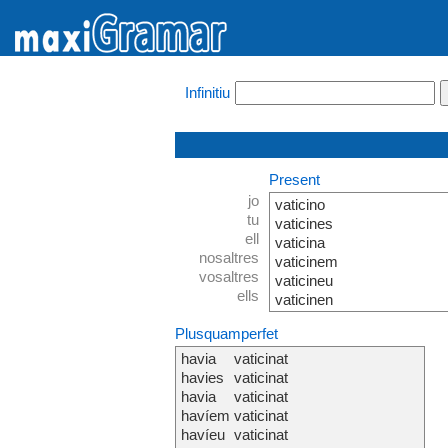
Infinitiu
Present
jo
vaticino
tu
vaticines
ell
vaticina
nosaltres
vaticinem
vosaltres
vaticineu
ells
vaticinen
Plusquamperfet
havia
vaticinat
havies
vaticinat
havia
vaticinat
havíem
vaticinat
havíeu
vaticinat