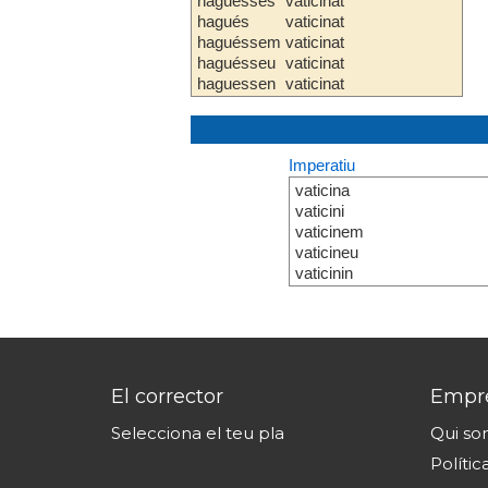
haguesses
vaticinat
hagués
vaticinat
haguéssem
vaticinat
haguésseu
vaticinat
haguessen
vaticinat
Imperatiu
vaticina
vaticini
vaticinem
vaticineu
vaticinin
El corrector
Empr
Selecciona el teu pla
Qui s
Polític