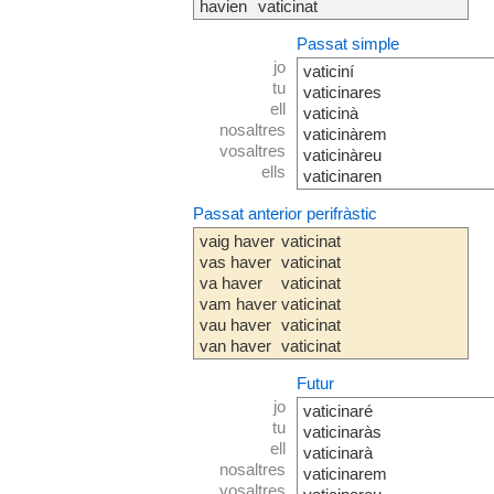
havien
vaticinat
Passat simple
jo
vaticiní
tu
vaticinares
ell
vaticinà
nosaltres
vaticinàrem
vosaltres
vaticinàreu
ells
vaticinaren
Passat anterior perifràstic
vaig haver
vaticinat
vas haver
vaticinat
va haver
vaticinat
vam haver
vaticinat
vau haver
vaticinat
van haver
vaticinat
Futur
jo
vaticinaré
tu
vaticinaràs
ell
vaticinarà
nosaltres
vaticinarem
vosaltres