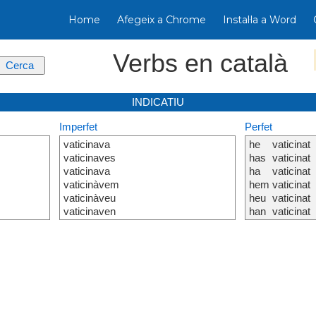
Home
Afegeix a Chrome
Instal·la a Word
Verbs en català
INDICATIU
Imperfet
Perfet
vaticinava
he
vaticinat
vaticinaves
has
vaticinat
vaticinava
ha
vaticinat
vaticinàvem
hem
vaticinat
vaticinàveu
heu
vaticinat
vaticinaven
han
vaticinat