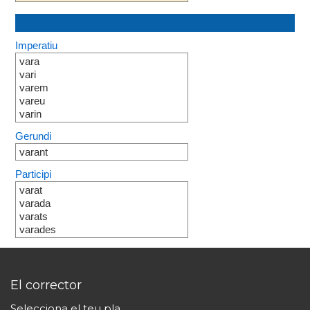
Imperatiu
vara
vari
varem
vareu
varin
Gerundi
varant
Participi
varat
varada
varats
varades
El corrector
Selecciona el teu pla