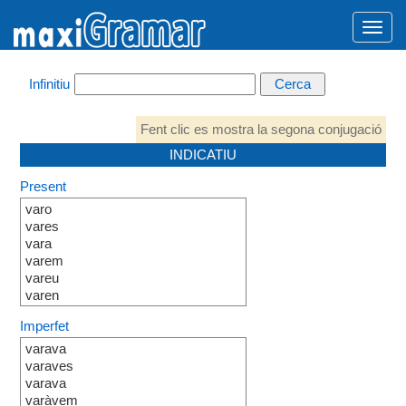
Infinitiu
Fent clic es mostra la segona conjugació
INDICATIU
Present
varo
vares
vara
varem
vareu
varen
Imperfet
varava
varaves
varava
varàvem