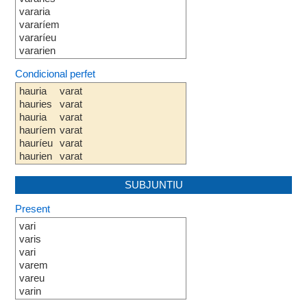
vararia
vararíem
vararíeu
vararien
Condicional perfet
hauria
varat
hauries
varat
hauria
varat
hauríem
varat
hauríeu
varat
haurien
varat
SUBJUNTIU
Present
vari
varis
vari
varem
vareu
varin