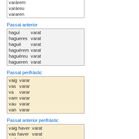
varàrem
varàreu
vararen
Passat anterior
haguí
varat
hagueres
varat
hagué
varat
haguérem
varat
haguéreu
varat
hagueren
varat
Passat perifràstic
vaig
varar
vas
varar
va
varar
vam
varar
vau
varar
van
varar
Passat anterior perifràstic
vaig haver
varat
vas haver
varat