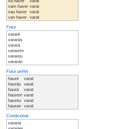
va haver
varat
vam haver
varat
vau haver
varat
van haver
varat
Futur
vararé
vararàs
vararà
vararem
varareu
vararan
Futur perfet
hauré
varat
hauràs
varat
haurà
varat
haurem
varat
haureu
varat
hauran
varat
Condicional
vararia
vararies