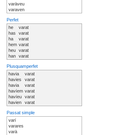
varàveu
varaven
Perfet
he
varat
has
varat
ha
varat
hem
varat
heu
varat
han
varat
Plusquamperfet
havia
varat
havies
varat
havia
varat
havíem
varat
havíeu
varat
havien
varat
Passat simple
varí
varares
varà