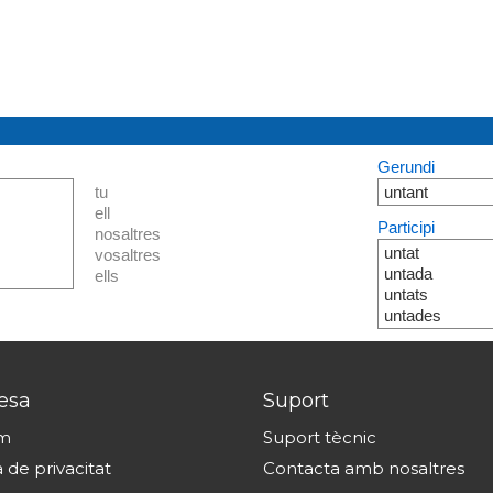
Gerundi
tu
untant
ell
Participi
nosaltres
untat
vosaltres
untada
ells
untats
untades
esa
Suport
om
Suport tècnic
a de privacitat
Contacta amb nosaltres