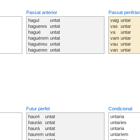
Passat anterior
Passat perifràs
haguí
untat
vaig
untar
hagueres
untat
vas
untar
hagué
untat
va
untar
haguérem
untat
vam
untar
haguéreu
untat
vau
untar
hagueren
untat
van
untar
Futur perfet
Condicional
hauré
untat
untaria
hauràs
untat
untaries
haurà
untat
untaria
haurem
untat
untaríem