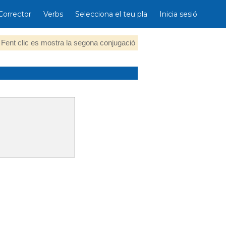
Corrector
Verbs
Selecciona el teu pla
Inicia sesió
Fent clic es mostra la segona conjugació