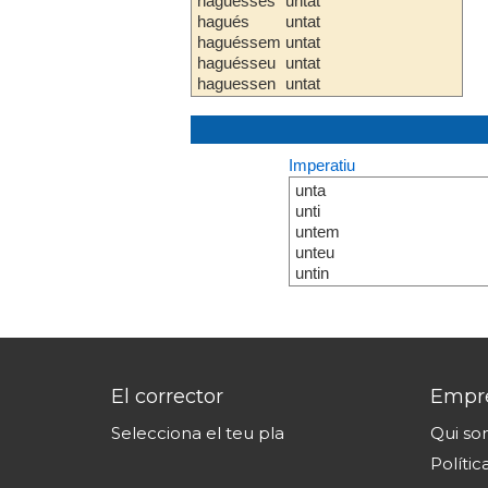
haguesses
untat
hagués
untat
haguéssem
untat
haguésseu
untat
haguessen
untat
Imperatiu
unta
unti
untem
unteu
untin
El corrector
Empr
Selecciona el teu pla
Qui s
Polític