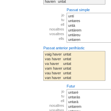
havien
untat
Passat simple
jo
untí
tu
untares
ell
untà
nosaltres
untàrem
vosaltres
untàreu
ells
untaren
Passat anterior perifràstic
vaig haver
untat
vas haver
untat
va haver
untat
vam haver
untat
vau haver
untat
van haver
untat
Futur
jo
untaré
tu
untaràs
ell
untarà
nosaltres
untarem
vosaltres