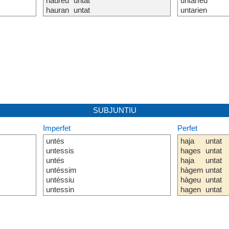
haureu
untat
untaríeu
hauran
untat
untarien
SUBJUNTIU
Imperfet
Perfet
untés
haja
untat
untessis
hages
untat
untés
haja
untat
untéssim
hàgem
untat
untéssiu
hàgeu
untat
untessin
hagen
untat