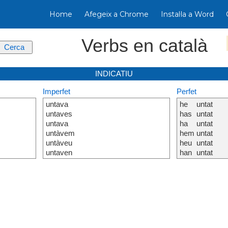
Home
Afegeix a Chrome
Instal·la a Word
Verbs en català
INDICATIU
Imperfet
Perfet
untava
he
untat
untaves
has
untat
untava
ha
untat
untàvem
hem
untat
untàveu
heu
untat
untaven
han
untat