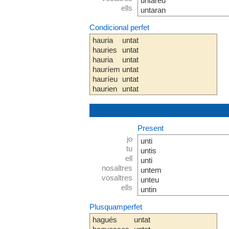
untareu
ells
untaran
Condicional perfet
hauria
untat
hauries
untat
hauria
untat
hauríem
untat
hauríeu
untat
haurien
untat
Present
jo
unti
tu
untis
ell
unti
nosaltres
untem
vosaltres
unteu
ells
untin
Plusquamperfet
hagués
untat