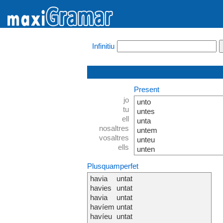
Infinitiu
Present
jo
unto
tu
untes
ell
unta
nosaltres
untem
vosaltres
unteu
ells
unten
Plusquamperfet
havia
untat
havies
untat
havia
untat
havíem
untat
havíeu
untat