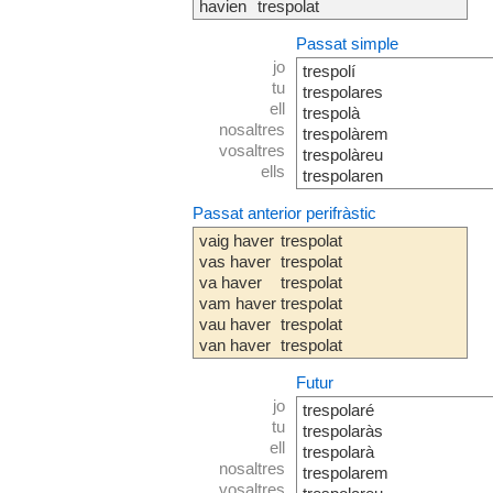
havien
trespolat
Passat simple
jo
trespolí
tu
trespolares
ell
trespolà
nosaltres
trespolàrem
vosaltres
trespolàreu
ells
trespolaren
Passat anterior perifràstic
vaig haver
trespolat
vas haver
trespolat
va haver
trespolat
vam haver
trespolat
vau haver
trespolat
van haver
trespolat
Futur
jo
trespolaré
tu
trespolaràs
ell
trespolarà
nosaltres
trespolarem
vosaltres