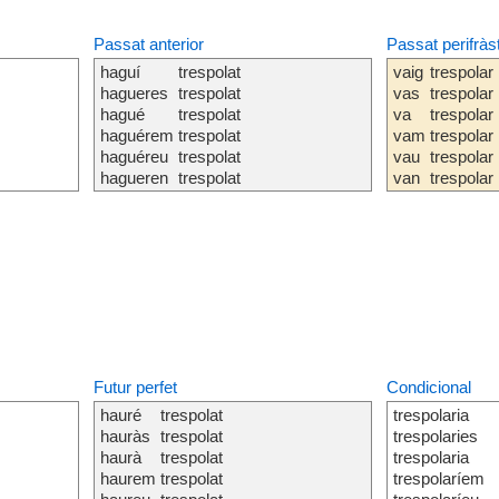
Passat anterior
Passat perifràs
haguí
trespolat
vaig
trespolar
hagueres
trespolat
vas
trespolar
hagué
trespolat
va
trespolar
haguérem
trespolat
vam
trespolar
haguéreu
trespolat
vau
trespolar
hagueren
trespolat
van
trespolar
Futur perfet
Condicional
hauré
trespolat
trespolaria
hauràs
trespolat
trespolaries
haurà
trespolat
trespolaria
haurem
trespolat
trespolaríem