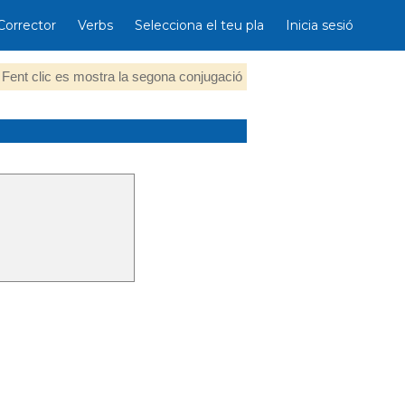
Corrector
Verbs
Selecciona el teu pla
Inicia sesió
Fent clic es mostra la segona conjugació