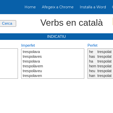
Home
Afegeix a Chrome
Instal·la a Word
Verbs en català
INDICATIU
Imperfet
Perfet
trespolava
he
trespolat
trespolaves
has
trespolat
trespolava
ha
trespolat
trespolàvem
hem
trespolat
trespolàveu
heu
trespolat
trespolaven
han
trespolat