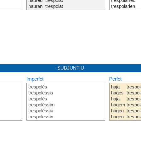
haureu
trespolat
trespolaríeu
hauran
trespolat
trespolarien
SUBJUNTIU
Imperfet
Perfet
trespolés
haja
trespol
trespolessis
hages
trespol
trespolés
haja
trespol
trespoléssim
hàgem
trespol
trespoléssiu
hàgeu
trespol
trespolessin
hagen
trespol