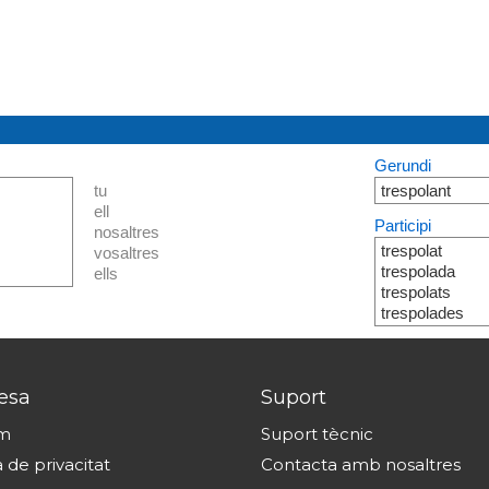
Gerundi
tu
trespolant
ell
Participi
nosaltres
trespolat
vosaltres
trespolada
ells
trespolats
trespolades
esa
Suport
om
Suport tècnic
a de privacitat
Contacta amb nosaltres