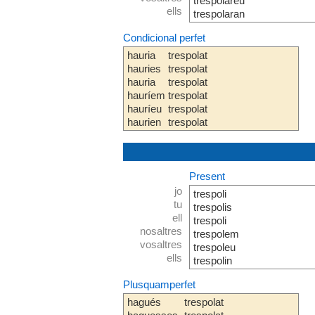
trespolareu
ells
trespolaran
Condicional perfet
hauria
trespolat
hauries
trespolat
hauria
trespolat
hauríem
trespolat
hauríeu
trespolat
haurien
trespolat
Present
jo
trespoli
tu
trespolis
ell
trespoli
nosaltres
trespolem
vosaltres
trespoleu
ells
trespolin
Plusquamperfet
hagués
trespolat