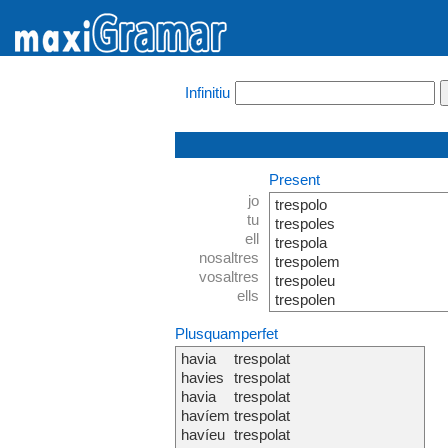
Infinitiu
Present
jo
trespolo
tu
trespoles
ell
trespola
nosaltres
trespolem
vosaltres
trespoleu
ells
trespolen
Plusquamperfet
havia
trespolat
havies
trespolat
havia
trespolat
havíem
trespolat
havíeu
trespolat