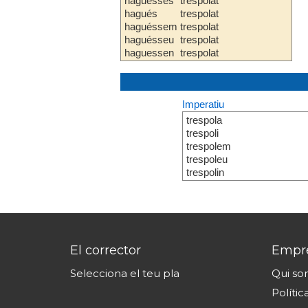
haguesses
trespolat
hagués
trespolat
haguéssem
trespolat
haguésseu
trespolat
haguessen
trespolat
Imperatiu
trespola
trespoli
trespolem
trespoleu
trespolin
El corrector
Empr
Selecciona el teu pla
Qui s
Polític