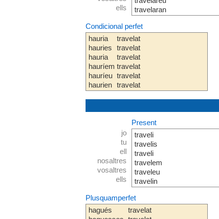
travelareu
ells
travelaran
Condicional perfet
hauria
travelat
hauries
travelat
hauria
travelat
hauríem
travelat
hauríeu
travelat
haurien
travelat
Present
jo
traveli
tu
travelis
ell
traveli
nosaltres
travelem
vosaltres
traveleu
ells
travelin
Plusquamperfet
hagués
travelat