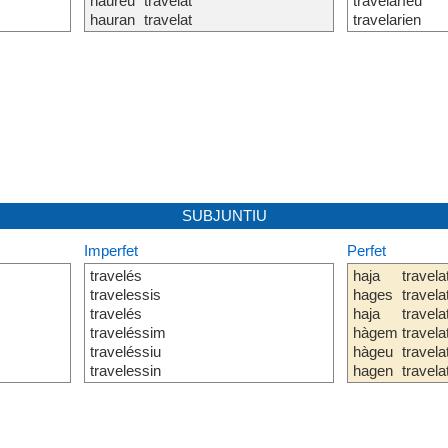
haureu
travelat
travelaríeu
hauran
travelat
travelarien
SUBJUNTIU
Imperfet
Perfet
travelés
haja
travela
travelessis
hages
travela
travelés
haja
travela
traveléssim
hàgem
travela
traveléssiu
hàgeu
travela
travelessin
hagen
travela