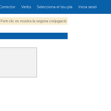
Corrector
Verbs
Selecciona el teu pla
Inicia sesió
Fent clic es mostra la segona conjugació