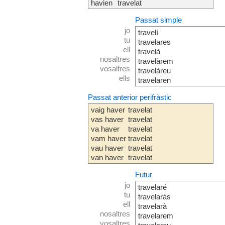
havien
travelat
Passat simple
jo
travelí
tu
travelares
ell
travelà
nosaltres
travelàrem
vosaltres
travelàreu
ells
travelaren
Passat anterior perifràstic
vaig haver
travelat
vas haver
travelat
va haver
travelat
vam haver
travelat
vau haver
travelat
van haver
travelat
Futur
jo
travelaré
tu
travelaràs
ell
travelarà
nosaltres
travelarem
vosaltres