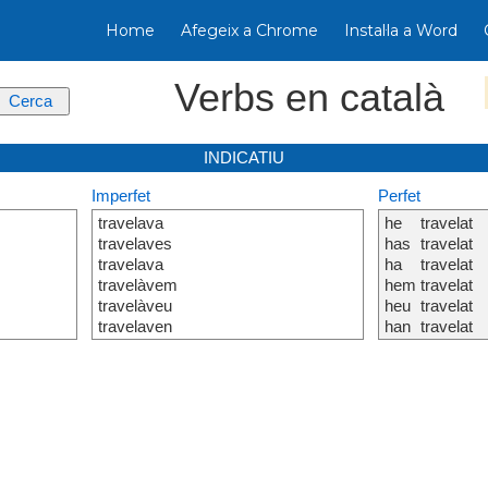
Home
Afegeix a Chrome
Instal·la a Word
Verbs en català
INDICATIU
Imperfet
Perfet
travelava
he
travelat
travelaves
has
travelat
travelava
ha
travelat
travelàvem
hem
travelat
travelàveu
heu
travelat
travelaven
han
travelat