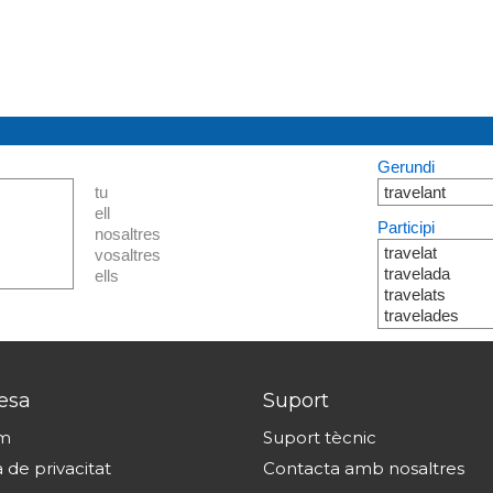
Gerundi
tu
travelant
ell
Participi
nosaltres
travelat
vosaltres
travelada
ells
travelats
travelades
esa
Suport
om
Suport tècnic
a de privacitat
Contacta amb nosaltres