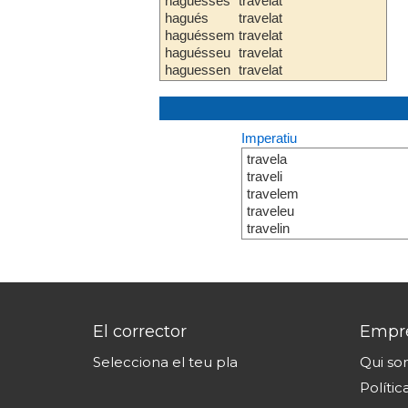
haguesses
travelat
hagués
travelat
haguéssem
travelat
haguésseu
travelat
haguessen
travelat
Imperatiu
travela
traveli
travelem
traveleu
travelin
El corrector
Empr
Selecciona el teu pla
Qui s
Polític