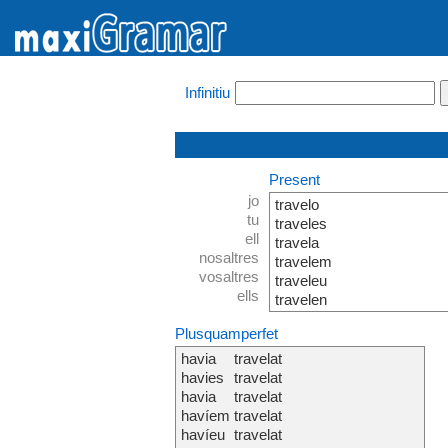
Infinitiu
Present
jo
travelo
tu
traveles
ell
travela
nosaltres
travelem
vosaltres
traveleu
ells
travelen
Plusquamperfet
havia
travelat
havies
travelat
havia
travelat
havíem
travelat
havíeu
travelat