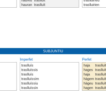
haureu
traslluït
traslluiríeu
hauran
traslluït
traslluirien
SUBJUNTIU
Imperfet
Perfet
traslluís
haja
traslluï
traslluïssis
hages
traslluï
traslluís
haja
traslluï
traslluíssim
hàgem
traslluï
traslluíssiu
hàgeu
traslluï
traslluïssin
hagen
traslluï