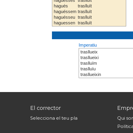
haguesses
traslluït
hagués
traslluït
haguéssem
traslluït
haguésseu
traslluït
haguessen
traslluït
Imperatiu
trasllueix
trasllueixi
traslluïm
traslluïu
trasllueixin
El corrector
Empr
Selecciona el teu pla
Qui s
Polític