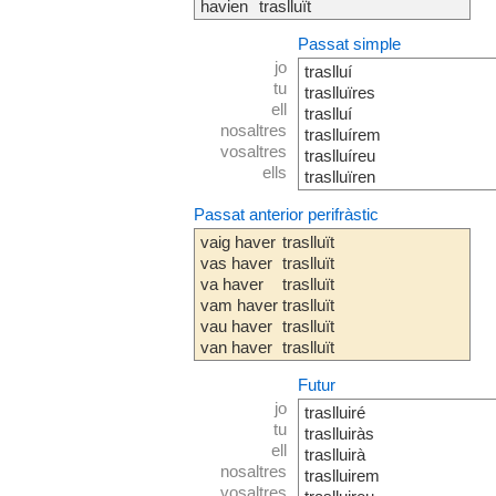
havien
traslluït
Passat simple
jo
traslluí
tu
traslluïres
ell
traslluí
nosaltres
traslluírem
vosaltres
traslluíreu
ells
traslluïren
Passat anterior perifràstic
vaig haver
traslluït
vas haver
traslluït
va haver
traslluït
vam haver
traslluït
vau haver
traslluït
van haver
traslluït
Futur
jo
traslluiré
tu
traslluiràs
ell
traslluirà
nosaltres
traslluirem
vosaltres