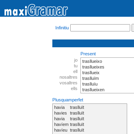
Infinitiu
Present
jo
trasllueixo
tu
trasllueixes
ell
trasllueix
nosaltres
traslluïm
vosaltres
traslluïu
ells
trasllueixen
Plusquamperfet
havia
traslluït
havies
traslluït
havia
traslluït
havíem
traslluït
havíeu
traslluït