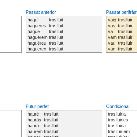
Passat anterior
Passat perifràs
haguí
traslluït
vaig
traslluir
hagueres
traslluït
vas
traslluir
hagué
traslluït
va
traslluir
haguérem
traslluït
vam
traslluir
haguéreu
traslluït
vau
traslluir
hagueren
traslluït
van
traslluir
Futur perfet
Condicional
hauré
traslluït
traslluiria
hauràs
traslluït
traslluiries
haurà
traslluït
traslluiria
haurem
traslluït
traslluiríem