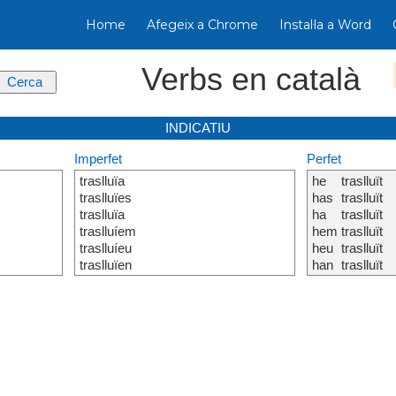
Home
Afegeix a Chrome
Instal·la a Word
Verbs en català
INDICATIU
Imperfet
Perfet
traslluïa
he
traslluït
traslluïes
has
traslluït
traslluïa
ha
traslluït
traslluíem
hem
traslluït
traslluíeu
heu
traslluït
traslluïen
han
traslluït