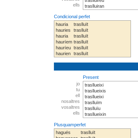
traslluireu
ells
traslluiran
Condicional perfet
hauria
traslluït
hauries
traslluït
hauria
traslluït
hauríem
traslluït
hauríeu
traslluït
haurien
traslluït
Present
jo
trasllueixi
tu
trasllueixis
ell
trasllueixi
nosaltres
traslluïm
vosaltres
traslluïu
ells
trasllueixin
Plusquamperfet
hagués
traslluït