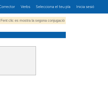
Corrector
Verbs
Selecciona el teu pla
Inicia sesió
Fent clic es mostra la segona conjugació