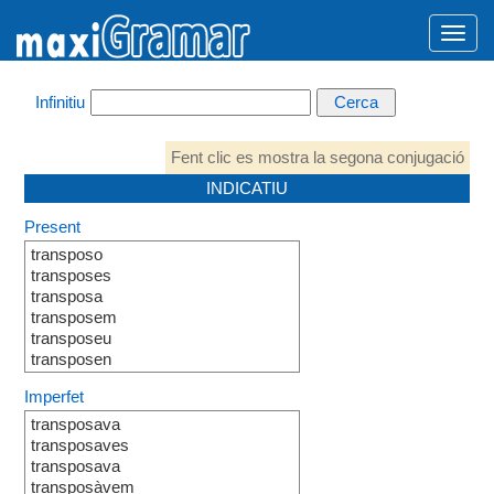
Infinitiu
Fent clic es mostra la segona conjugació
INDICATIU
Present
transposo
transposes
transposa
transposem
transposeu
transposen
Imperfet
transposava
transposaves
transposava
transposàvem