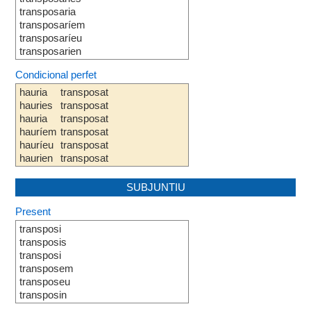
transposaria
transposaríem
transposaríeu
transposarien
Condicional perfet
hauria
transposat
hauries
transposat
hauria
transposat
hauríem
transposat
hauríeu
transposat
haurien
transposat
SUBJUNTIU
Present
transposi
transposis
transposi
transposem
transposeu
transposin