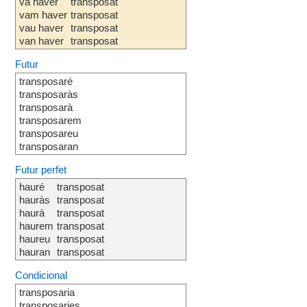
va haver
transposat
vam haver
transposat
vau haver
transposat
van haver
transposat
Futur
transposaré
transposaràs
transposarà
transposarem
transposareu
transposaran
Futur perfet
hauré
transposat
hauràs
transposat
haurà
transposat
haurem
transposat
haureu
transposat
hauran
transposat
Condicional
transposaria
transposaries