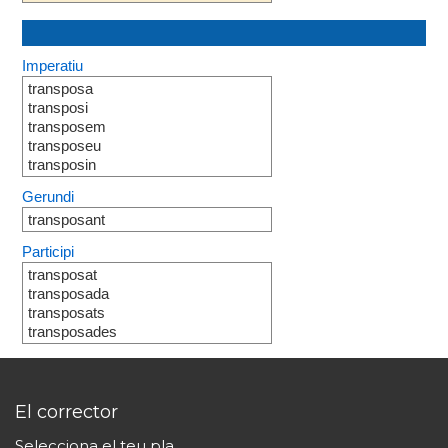
Imperatiu
transposa
transposi
transposem
transposeu
transposin
Gerundi
transposant
Participi
transposat
transposada
transposats
transposades
El corrector
Selecciona el teu pla