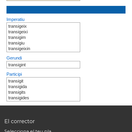
Imperatiu
transigeix
transigeixi
transigim
transigiu
transigeixin
Gerundi
transigint
Participi
transigit
transigida
transigits
transigides
El corrector
Selecciona el teu pla