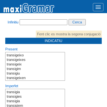
Infinitiu
Fent clic es mostra la segona conjugació
INDICATIU
Present
transigeixo
transigeixes
transigeix
transigim
transigiu
transigeixen
Imperfet
transigia
transigies
transigia
transigíem