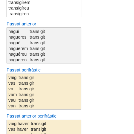
transigírem
transigíreu
transigiren
Passat anterior
haguí
transigit
hagueres
transigit
hagué
transigit
haguérem
transigit
haguéreu
transigit
hagueren
transigit
Passat perifràstic
vaig
transigir
vas
transigir
va
transigir
vam
transigir
vau
transigir
van
transigir
Passat anterior perifràstic
vaig haver
transigit
vas haver
transigit