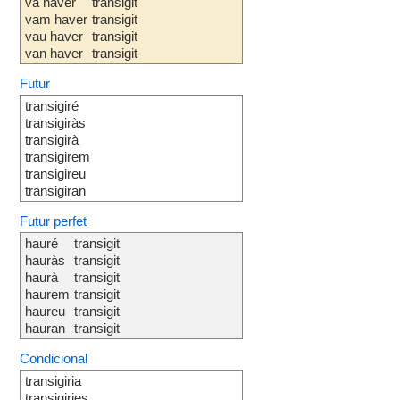
va haver
transigit
vam haver
transigit
vau haver
transigit
van haver
transigit
Futur
transigiré
transigiràs
transigirà
transigirem
transigireu
transigiran
Futur perfet
hauré
transigit
hauràs
transigit
haurà
transigit
haurem
transigit
haureu
transigit
hauran
transigit
Condicional
transigiria
transigiries