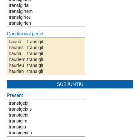
transigiria
transigiríem
transigiríeu
transigirien
Condicional perfet
hauria
transigit
hauries
transigit
hauria
transigit
hauríem
transigit
hauríeu
transigit
haurien
transigit
SUBJUNTIU
Present
transigeixi
transigeixis
transigeixi
transigim
transigiu
transigeixin