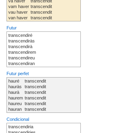
va haver
transcendit
vam haver
transcendit
vau haver
transcendit
van haver
transcendit
Futur
transcendiré
transcendiràs
transcendirà
transcendirem
transcendireu
transcendiran
Futur perfet
hauré
transcendit
hauràs
transcendit
haurà
transcendit
haurem
transcendit
haureu
transcendit
hauran
transcendit
Condicional
transcendiria
transcendiries