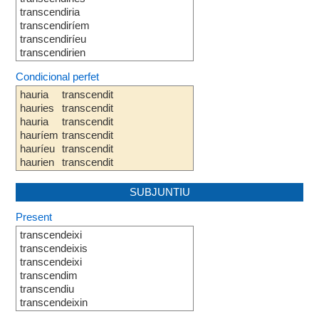
transcendiria
transcendiríem
transcendiríeu
transcendirien
Condicional perfet
hauria
transcendit
hauries
transcendit
hauria
transcendit
hauríem
transcendit
hauríeu
transcendit
haurien
transcendit
SUBJUNTIU
Present
transcendeixi
transcendeixis
transcendeixi
transcendim
transcendiu
transcendeixin