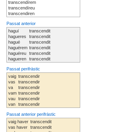
transcendírem
transcendíreu
transcendiren
Passat anterior
haguí
transcendit
hagueres
transcendit
hagué
transcendit
haguérem
transcendit
haguéreu
transcendit
hagueren
transcendit
Passat perifràstic
vaig
transcendir
vas
transcendir
va
transcendir
vam
transcendir
vau
transcendir
van
transcendir
Passat anterior perifràstic
vaig haver
transcendit
vas haver
transcendit