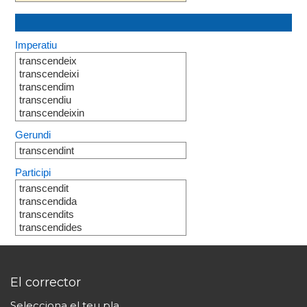
Imperatiu
transcendeix
transcendeixi
transcendim
transcendiu
transcendeixin
Gerundi
transcendint
Participi
transcendit
transcendida
transcendits
transcendides
El corrector
Selecciona el teu pla