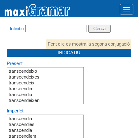
Infinitiu
Fent clic es mostra la segona conjugació
INDICATIU
Present
transcendeixo
transcendeixes
transcendeix
transcendim
transcendiu
transcendeixen
Imperfet
transcendia
transcendies
transcendia
transcendíem