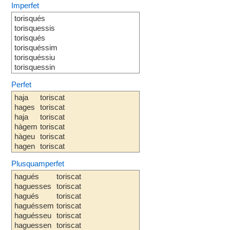
Imperfet
torisqués
torisquessis
torisqués
torisquéssim
torisquéssiu
torisquessin
Perfet
haja
toriscat
hages
toriscat
haja
toriscat
hàgem
toriscat
hàgeu
toriscat
hagen
toriscat
Plusquamperfet
hagués
toriscat
haguesses
toriscat
hagués
toriscat
haguéssem
toriscat
haguésseu
toriscat
haguessen
toriscat