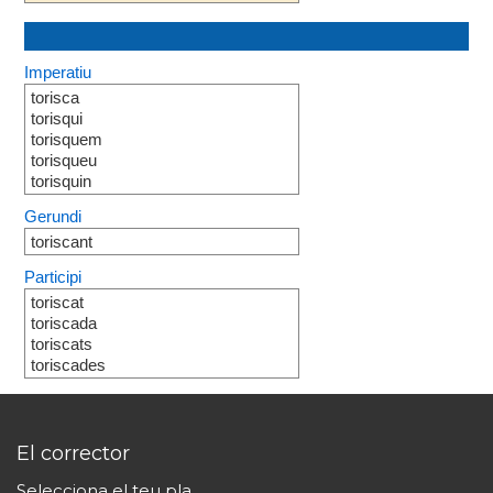
Imperatiu
torisca
torisqui
torisquem
torisqueu
torisquin
Gerundi
toriscant
Participi
toriscat
toriscada
toriscats
toriscades
El corrector
Selecciona el teu pla