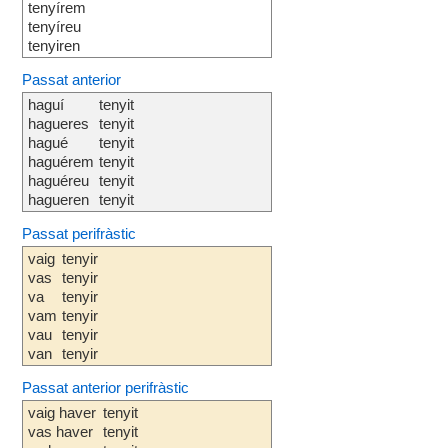
tenyírem
tenyíreu
tenyiren
Passat anterior
haguí
tenyit
hagueres
tenyit
hagué
tenyit
haguérem
tenyit
haguéreu
tenyit
hagueren
tenyit
Passat perifràstic
vaig
tenyir
vas
tenyir
va
tenyir
vam
tenyir
vau
tenyir
van
tenyir
Passat anterior perifràstic
vaig haver
tenyit
vas haver
tenyit