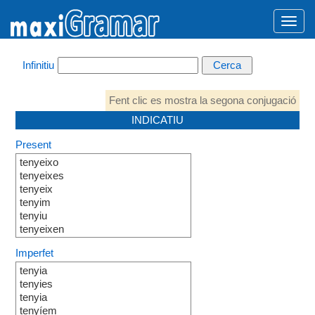
Infinitiu
Fent clic es mostra la segona conjugació
INDICATIU
Present
tenyeixo
tenyeixes
tenyeix
tenyim
tenyiu
tenyeixen
Imperfet
tenyia
tenyies
tenyia
tenyíem