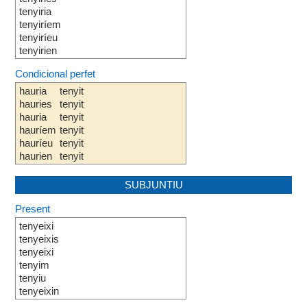
tenyiria
tenyiríem
tenyiríeu
tenyirien
Condicional perfet
hauria
tenyit
hauries
tenyit
hauria
tenyit
hauríem
tenyit
hauríeu
tenyit
haurien
tenyit
SUBJUNTIU
Present
tenyeixi
tenyeixis
tenyeixi
tenyim
tenyiu
tenyeixin