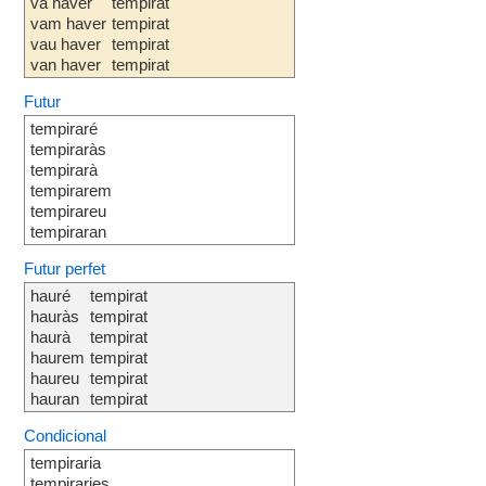
va haver
tempirat
vam haver
tempirat
vau haver
tempirat
van haver
tempirat
Futur
tempiraré
tempiraràs
tempirarà
tempirarem
tempirareu
tempiraran
Futur perfet
hauré
tempirat
hauràs
tempirat
haurà
tempirat
haurem
tempirat
haureu
tempirat
hauran
tempirat
Condicional
tempiraria
tempiraries