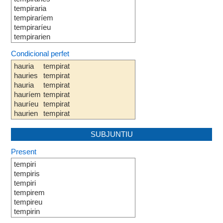
tempiraria
tempiraríem
tempiraríeu
tempirarien
Condicional perfet
hauria
tempirat
hauries
tempirat
hauria
tempirat
hauríem
tempirat
hauríeu
tempirat
haurien
tempirat
SUBJUNTIU
Present
tempiri
tempiris
tempiri
tempirem
tempireu
tempirin