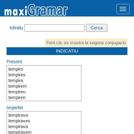
Infinitiu
Fent clic es mostra la segona conjugació
INDICATIU
Present
tempiro
tempires
tempira
tempirem
tempireu
tempiren
Imperfet
tempirava
tempiraves
tempirava
tempiràvem