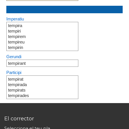
Imperatiu
tempira
tempiri
tempirem
tempireu
tempirin
Gerundi
tempirant
Participi
tempirat
tempirada
tempirats
tempirades
El corrector
Selecciona el teu pla