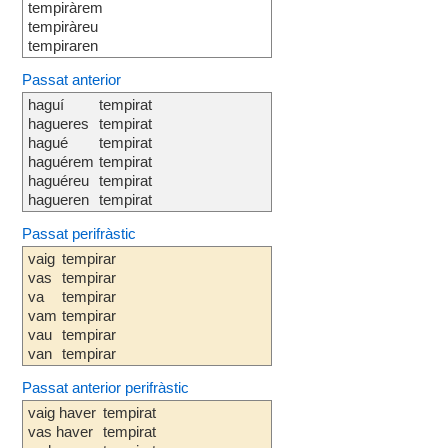
tempiràrem
tempiràreu
tempiraren
Passat anterior
haguí
tempirat
hagueres
tempirat
hagué
tempirat
haguérem
tempirat
haguéreu
tempirat
hagueren
tempirat
Passat perifràstic
vaig
tempirar
vas
tempirar
va
tempirar
vam
tempirar
vau
tempirar
van
tempirar
Passat anterior perifràstic
vaig haver
tempirat
vas haver
tempirat