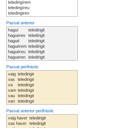
teledirigírem
teledirigíreu
teledirigiren
Passat anterior
haguí
teledirigit
hagueres
teledirigit
hagué
teledirigit
haguérem
teledirigit
haguéreu
teledirigit
hagueren
teledirigit
Passat perifràstic
vaig
teledirigir
vas
teledirigir
va
teledirigir
vam
teledirigir
vau
teledirigir
van
teledirigir
Passat anterior perifràstic
vaig haver
teledirigit
vas haver
teledirigit