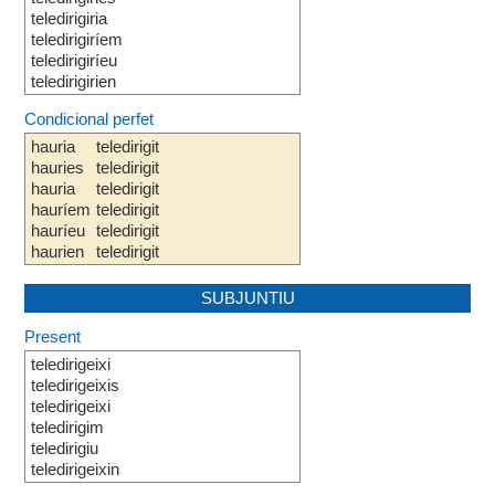
teledirigiria
teledirigiríem
teledirigiríeu
teledirigirien
Condicional perfet
hauria
teledirigit
hauries
teledirigit
hauria
teledirigit
hauríem
teledirigit
hauríeu
teledirigit
haurien
teledirigit
SUBJUNTIU
Present
teledirigeixi
teledirigeixis
teledirigeixi
teledirigim
teledirigiu
teledirigeixin