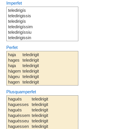
Imperfet
teledirigís
teledirigissis
teledirigís
teledirigíssim
teledirigíssiu
teledirigissin
Perfet
haja
teledirigit
hages
teledirigit
haja
teledirigit
hàgem
teledirigit
hàgeu
teledirigit
hagen
teledirigit
Plusquamperfet
hagués
teledirigit
haguesses
teledirigit
hagués
teledirigit
haguéssem
teledirigit
haguésseu
teledirigit
haguessen
teledirigit