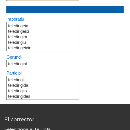
Imperatiu
teledirigeix
teledirigeixi
teledirigim
teledirigiu
teledirigeixin
Gerundi
teledirigint
Participi
teledirigit
teledirigida
teledirigits
teledirigides
El corrector
Selecciona el teu pla