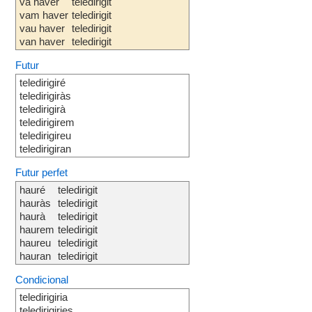
va haver
teledirigit
vam haver
teledirigit
vau haver
teledirigit
van haver
teledirigit
Futur
teledirigiré
teledirigiràs
teledirigirà
teledirigirem
teledirigireu
teledirigiran
Futur perfet
hauré
teledirigit
hauràs
teledirigit
haurà
teledirigit
haurem
teledirigit
haureu
teledirigit
hauran
teledirigit
Condicional
teledirigiria
teledirigiries