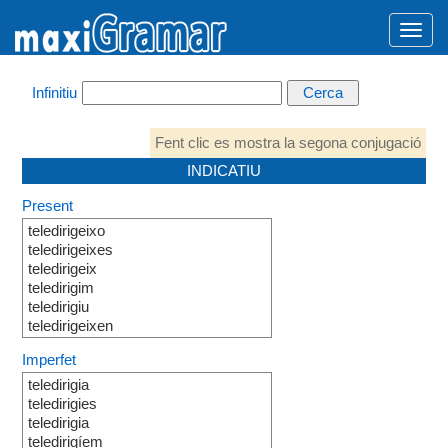
Infinitiu
Fent clic es mostra la segona conjugació
INDICATIU
Present
teledirigeixo
teledirigeixes
teledirigeix
teledirigim
teledirigiu
teledirigeixen
Imperfet
teledirigia
teledirigies
teledirigia
teledirigíem