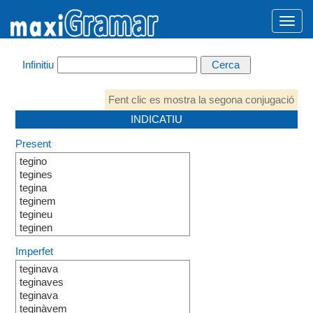
Infinitiu
Fent clic es mostra la segona conjugació
INDICATIU
Present
tegino
tegines
tegina
teginem
tegineu
teginen
Imperfet
teginava
teginaves
teginava
teginàvem