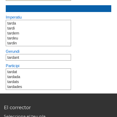
Imperatiu
tarda
tardi
tardem
tardeu
tardin
Gerundi
tardant
Participi
tardat
tardada
tardats
tardades
El corrector
Selecciona el teu pla