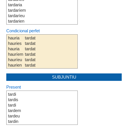
tardaria
tardaríem
tardaríeu
tardarien
Condicional perfet
hauria
tardat
hauries
tardat
hauria
tardat
hauríem
tardat
hauríeu
tardat
haurien
tardat
SUBJUNTIU
Present
tardi
tardis
tardi
tardem
tardeu
tardin