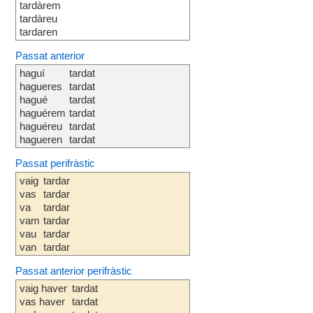
tardàrem
tardàreu
tardaren
Passat anterior
haguí
tardat
hagueres
tardat
hagué
tardat
haguérem
tardat
haguéreu
tardat
hagueren
tardat
Passat perifràstic
vaig
tardar
vas
tardar
va
tardar
vam
tardar
vau
tardar
van
tardar
Passat anterior perifràstic
vaig haver
tardat
vas haver
tardat