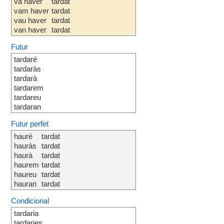
va haver
tardat
vam haver
tardat
vau haver
tardat
van haver
tardat
Futur
tardaré
tardaràs
tardarà
tardarem
tardareu
tardaran
Futur perfet
hauré
tardat
hauràs
tardat
haurà
tardat
haurem
tardat
haureu
tardat
hauran
tardat
Condicional
tardaria
tardaries