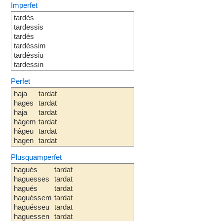
Imperfet
tardés
tardessis
tardés
tardéssim
tardéssiu
tardessin
Perfet
haja
tardat
hages
tardat
haja
tardat
hàgem
tardat
hàgeu
tardat
hagen
tardat
Plusquamperfet
hagués
tardat
haguesses
tardat
hagués
tardat
haguéssem
tardat
haguésseu
tardat
haguessen
tardat