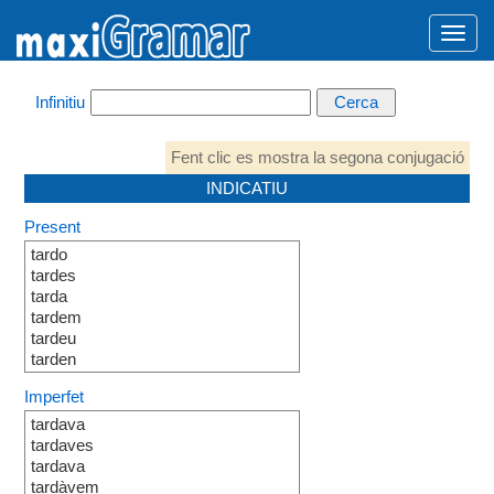
Infinitiu
Fent clic es mostra la segona conjugació
INDICATIU
Present
tardo
tardes
tarda
tardem
tardeu
tarden
Imperfet
tardava
tardaves
tardava
tardàvem