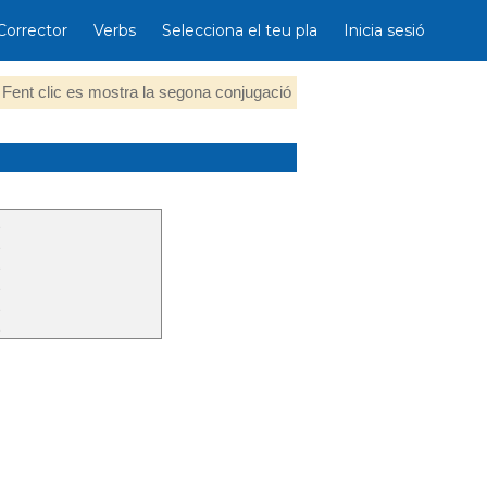
Corrector
Verbs
Selecciona el teu pla
Inicia sesió
Fent clic es mostra la segona conjugació
t
t
t
t
t
t