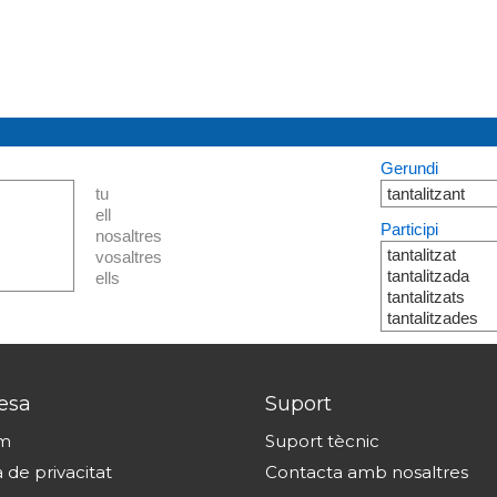
Gerundi
tu
tantalitzant
ell
Participi
nosaltres
tantalitzat
vosaltres
tantalitzada
ells
tantalitzats
tantalitzades
esa
Suport
om
Suport tècnic
a de privacitat
Contacta amb nosaltres