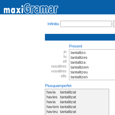
Infinitiu
Present
jo
tantalitzo
tu
tantalitzes
ell
tantalitza
nosaltres
tantalitzem
vosaltres
tantalitzeu
ells
tantalitzen
Plusquamperfet
havia
tantalitzat
havies
tantalitzat
havia
tantalitzat
havíem
tantalitzat
havíeu
tantalitzat