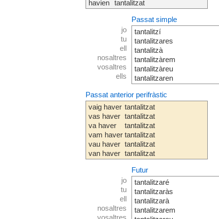
havien
tantalitzat
Passat simple
jo
tantalitzí
tu
tantalitzares
ell
tantalitzà
nosaltres
tantalitzàrem
vosaltres
tantalitzàreu
ells
tantalitzaren
Passat anterior perifràstic
vaig haver
tantalitzat
vas haver
tantalitzat
va haver
tantalitzat
vam haver
tantalitzat
vau haver
tantalitzat
van haver
tantalitzat
Futur
jo
tantalitzaré
tu
tantalitzaràs
ell
tantalitzarà
nosaltres
tantalitzarem
vosaltres