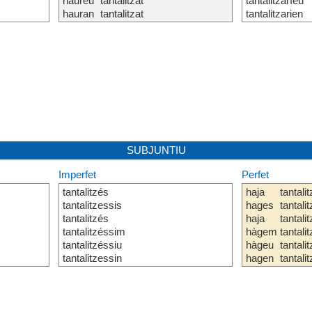
haureu
tantalitzat
tantalitzaríeu
hauran
tantalitzat
tantalitzarien
SUBJUNTIU
Imperfet
Perfet
tantalitzés
haja
tantalit
tantalitzessis
hages
tantalit
tantalitzés
haja
tantalit
tantalitzéssim
hàgem
tantalit
tantalitzéssiu
hàgeu
tantalit
tantalitzessin
hagen
tantalit