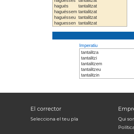
haguesses
tantalitzat
hagués
tantalitzat
haguéssem
tantalitzat
haguésseu
tantalitzat
haguessen
tantalitzat
Imperatiu
tantalitza
tantalitzi
tantalitzem
tantalitzeu
tantalitzin
El corrector
Empr
Selecciona el teu pla
Qui s
Polític