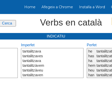
Home
Afegeix a Chrome
Instal·la a Word
Verbs en català
INDICATIU
Imperfet
Perfet
tantalitzava
he
tantalitza
tantalitzaves
has
tantalitza
tantalitzava
ha
tantalitza
tantalitzàvem
hem
tantalitza
tantalitzàveu
heu
tantalitza
tantalitzaven
han
tantalitza