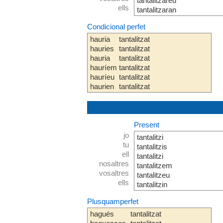
tantalitzareu
ells
tantalitzaran
Condicional perfet
hauria
tantalitzat
hauries
tantalitzat
hauria
tantalitzat
hauríem
tantalitzat
hauríeu
tantalitzat
haurien
tantalitzat
Present
jo
tantalitzi
tu
tantalitzis
ell
tantalitzi
nosaltres
tantalitzem
vosaltres
tantalitzeu
ells
tantalitzin
Plusquamperfet
hagués
tantalitzat