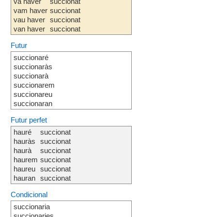
va haver
succionat
vam haver
succionat
vau haver
succionat
van haver
succionat
Futur
succionaré
succionaràs
succionarà
succionarem
succionareu
succionaran
Futur perfet
hauré
succionat
hauràs
succionat
haurà
succionat
haurem
succionat
haureu
succionat
hauran
succionat
Condicional
succionaria
succionaries