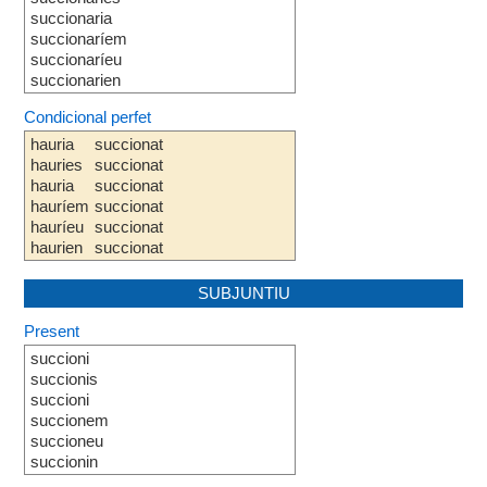
succionaria
succionaríem
succionaríeu
succionarien
Condicional perfet
hauria
succionat
hauries
succionat
hauria
succionat
hauríem
succionat
hauríeu
succionat
haurien
succionat
SUBJUNTIU
Present
succioni
succionis
succioni
succionem
succioneu
succionin