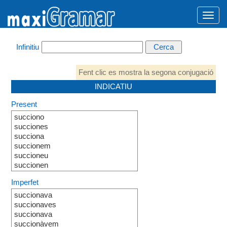
Infinitiu
Fent clic es mostra la segona conjugació
INDICATIU
Present
succiono
succiones
succiona
succionem
succioneu
succionen
Imperfet
succionava
succionaves
succionava
succionàvem