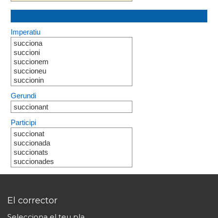
Imperatiu
succiona
succioni
succionem
succioneu
succionin
Gerundi
succionant
Participi
succionat
succionada
succionats
succionades
El corrector
Selecciona el teu pla