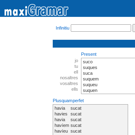
Infinitiu
Present
jo
suco
tu
suques
ell
suca
nosaltres
suquem
vosaltres
suqueu
ells
suquen
Plusquamperfet
havia
sucat
havies
sucat
havia
sucat
havíem
sucat
havíeu
sucat