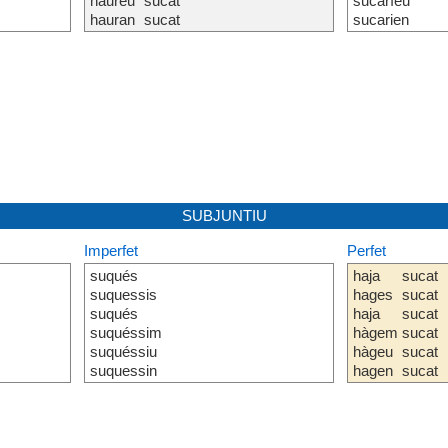
haureu
sucat
sucaríeu
hauran
sucat
sucarien
SUBJUNTIU
Imperfet
Perfet
suqués
haja
sucat
suquessis
hages
sucat
suqués
haja
sucat
suquéssim
hàgem
sucat
suquéssiu
hàgeu
sucat
suquessin
hagen
sucat