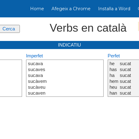
Home
Afegeix a Chrome
Instal·la a Word
Verbs en català
INDICATIU
Imperfet
Perfet
sucava
he
sucat
sucaves
has
sucat
sucava
ha
sucat
sucàvem
hem
sucat
sucàveu
heu
sucat
sucaven
han
sucat