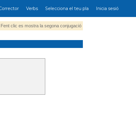
Corrector
Verbs
Selecciona el teu pla
Inicia sesió
Fent clic es mostra la segona conjugació