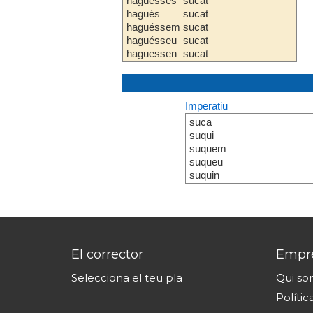
haguesses
sucat
hagués
sucat
haguéssem
sucat
haguésseu
sucat
haguessen
sucat
Imperatiu
suca
suqui
suquem
suqueu
suquin
El corrector
Empr
Selecciona el teu pla
Qui s
Polític