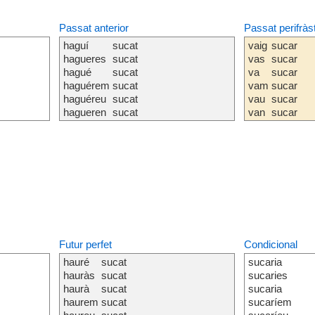
Passat anterior
Passat perifràs
haguí
sucat
vaig
sucar
hagueres
sucat
vas
sucar
hagué
sucat
va
sucar
haguérem
sucat
vam
sucar
haguéreu
sucat
vau
sucar
hagueren
sucat
van
sucar
Futur perfet
Condicional
hauré
sucat
sucaria
hauràs
sucat
sucaries
haurà
sucat
sucaria
haurem
sucat
sucaríem