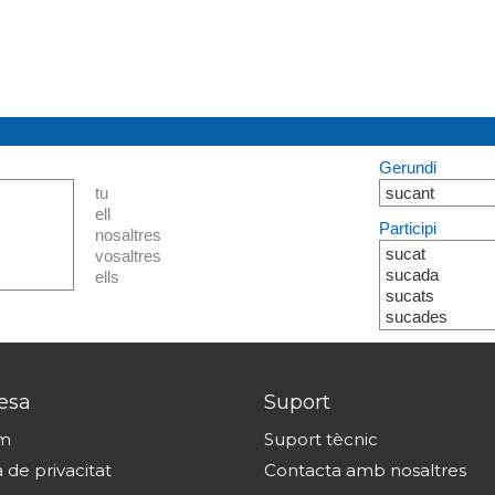
Gerundi
tu
sucant
ell
Participi
nosaltres
sucat
vosaltres
sucada
ells
sucats
sucades
esa
Suport
om
Suport tècnic
a de privacitat
Contacta amb nosaltres