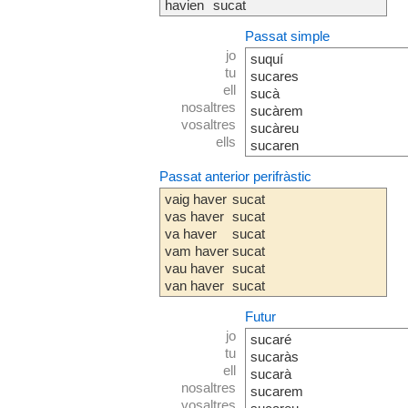
havien
sucat
Passat simple
jo
suquí
tu
sucares
ell
sucà
nosaltres
sucàrem
vosaltres
sucàreu
ells
sucaren
Passat anterior perifràstic
vaig haver
sucat
vas haver
sucat
va haver
sucat
vam haver
sucat
vau haver
sucat
van haver
sucat
Futur
jo
sucaré
tu
sucaràs
ell
sucarà
nosaltres
sucarem
vosaltres