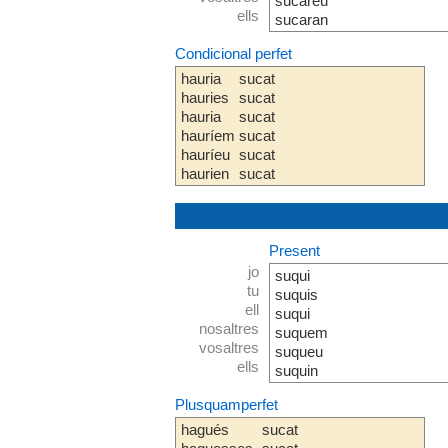
sucareu
ells
sucaran
Condicional perfet
hauria
sucat
hauries
sucat
hauria
sucat
hauríem
sucat
hauríeu
sucat
haurien
sucat
Present
jo
suqui
tu
suquis
ell
suqui
nosaltres
suquem
vosaltres
suqueu
ells
suquin
Plusquamperfet
hagués
sucat