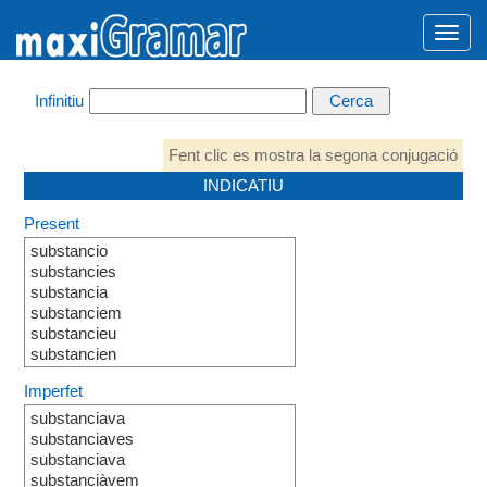
Infinitiu
Fent clic es mostra la segona conjugació
INDICATIU
Present
substancio
substancies
substancia
substanciem
substancieu
substancien
Imperfet
substanciava
substanciaves
substanciava
substanciàvem