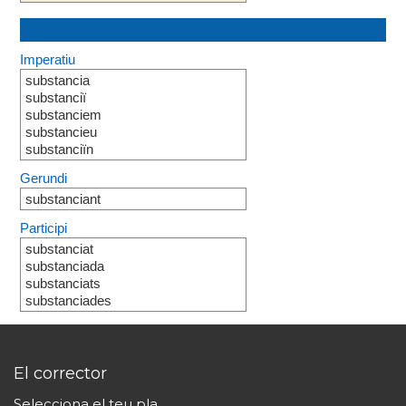
Imperatiu
substancia
substanciï
substanciem
substancieu
substanciïn
Gerundi
substanciant
Participi
substanciat
substanciada
substanciats
substanciades
El corrector
Selecciona el teu pla