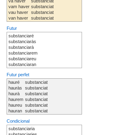
va haver
substanciat
vam haver
substanciat
vau haver
substanciat
van haver
substanciat
Futur
substanciaré
substanciaràs
substanciarà
substanciarem
substanciareu
substanciaran
Futur perfet
hauré
substanciat
hauràs
substanciat
haurà
substanciat
haurem
substanciat
haureu
substanciat
hauran
substanciat
Condicional
substanciaria
substanciaries