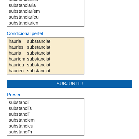
substanciaria
substanciaríem
substanciaríeu
substanciarien
Condicional perfet
hauria
substanciat
hauries
substanciat
hauria
substanciat
hauríem
substanciat
hauríeu
substanciat
haurien
substanciat
SUBJUNTIU
Present
substanciï
substanciïs
substanciï
substanciem
substancieu
substanciïn