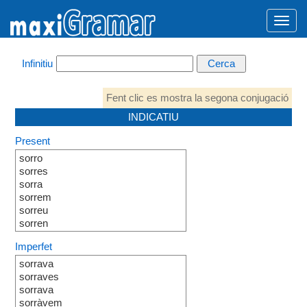
Infinitiu
Fent clic es mostra la segona conjugació
INDICATIU
Present
sorro
sorres
sorra
sorrem
sorreu
sorren
Imperfet
sorrava
sorraves
sorrava
sorràvem