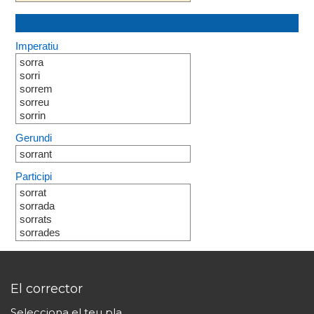
Imperatiu
sorra
sorri
sorrem
sorreu
sorrin
Gerundi
sorrant
Participi
sorrat
sorrada
sorrats
sorrades
El corrector
Selecciona el teu pla