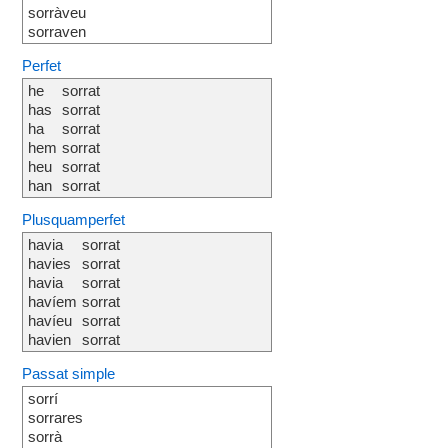
sorràveu
sorraven
Perfet
he
sorrat
has
sorrat
ha
sorrat
hem
sorrat
heu
sorrat
han
sorrat
Plusquamperfet
havia
sorrat
havies
sorrat
havia
sorrat
havíem
sorrat
havíeu
sorrat
havien
sorrat
Passat simple
sorrí
sorrares
sorrà