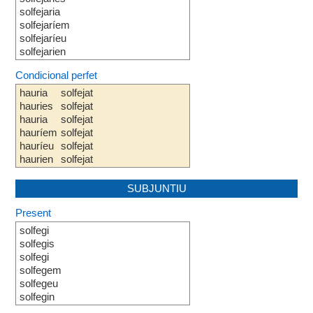
solfejaria
solfejaríem
solfejaríeu
solfejarien
Condicional perfet
hauria
solfejat
hauries
solfejat
hauria
solfejat
hauríem
solfejat
hauríeu
solfejat
haurien
solfejat
SUBJUNTIU
Present
solfegi
solfegis
solfegi
solfegem
solfegeu
solfegin