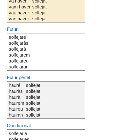
va haver
solfejat
vam haver
solfejat
vau haver
solfejat
van haver
solfejat
Futur
solfejaré
solfejaràs
solfejarà
solfejarem
solfejareu
solfejaran
Futur perfet
hauré
solfejat
hauràs
solfejat
haurà
solfejat
haurem
solfejat
haureu
solfejat
hauran
solfejat
Condicional
solfejaria
solfejaries