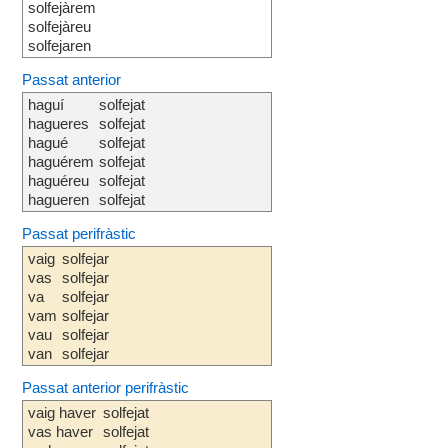
solfejàrem
solfejàreu
solfejaren
Passat anterior
haguí
solfejat
hagueres
solfejat
hagué
solfejat
haguérem
solfejat
haguéreu
solfejat
hagueren
solfejat
Passat perifràstic
vaig
solfejar
vas
solfejar
va
solfejar
vam
solfejar
vau
solfejar
van
solfejar
Passat anterior perifràstic
vaig haver
solfejat
vas haver
solfejat