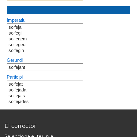
Imperatiu
solfeja
solfegi
solfegem
solfegeu
solfegin
Gerundi
solfejant
Participi
solfejat
solfejada
solfejats
solfejades
El corrector
Selecciona el teu pla