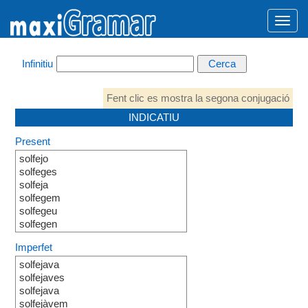
Infinitiu
Fent clic es mostra la segona conjugació
INDICATIU
Present
solfejo
solfeges
solfeja
solfegem
solfegeu
solfegen
Imperfet
solfejava
solfejaves
solfejava
solfejàvem