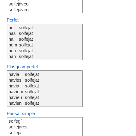
solfejàveu
solfejaven
Perfet
he
solfejat
has
solfejat
ha
solfejat
hem
solfejat
heu
solfejat
han
solfejat
Plusquamperfet
havia
solfejat
havies
solfejat
havia
solfejat
havíem
solfejat
havíeu
solfejat
havien
solfejat
Passat simple
solfegí
solfejares
solfejà