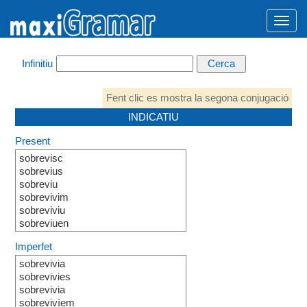
Infinitiu
Fent clic es mostra la segona conjugació
INDICATIU
Present
sobrevisc
sobrevius
sobreviu
sobrevivim
sobreviviu
sobreviuen
Imperfet
sobrevivia
sobrevivies
sobrevivia
sobrevivíem