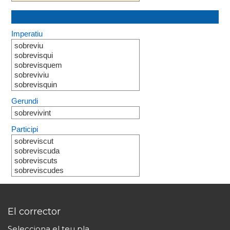
Imperatiu
sobreviu
sobrevisqui
sobrevisquem
sobreviviu
sobrevisquin
Gerundi
sobrevivint
Participi
sobreviscut
sobreviscuda
sobreviscuts
sobreviscudes
El corrector
Selecciona el teu pla