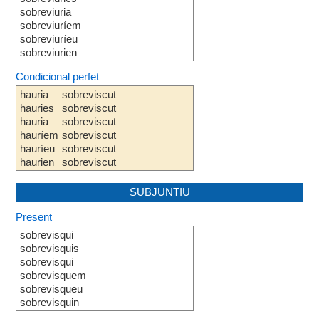
sobreviuria
sobreviuríem
sobreviuríeu
sobreviurien
Condicional perfet
hauria
sobreviscut
hauries
sobreviscut
hauria
sobreviscut
hauríem
sobreviscut
hauríeu
sobreviscut
haurien
sobreviscut
SUBJUNTIU
Present
sobrevisqui
sobrevisquis
sobrevisqui
sobrevisquem
sobrevisqueu
sobrevisquin