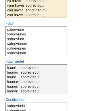
va haver
sobreviscut
vam haver
sobreviscut
vau haver
sobreviscut
van haver
sobreviscut
Futur
sobreviuré
sobreviuràs
sobreviurà
sobreviurem
sobreviureu
sobreviuran
Futur perfet
hauré
sobreviscut
hauràs
sobreviscut
haurà
sobreviscut
haurem
sobreviscut
haureu
sobreviscut
hauran
sobreviscut
Condicional
sobreviuria
sobreviuries