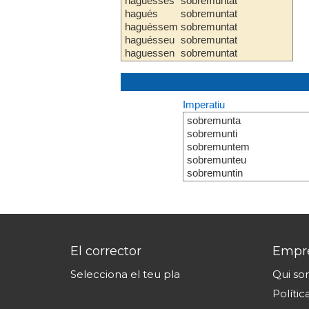
haguesses
sobremuntat
hagués
sobremuntat
haguéssem
sobremuntat
haguésseu
sobremuntat
haguessen
sobremuntat
Imperatiu
sobremunta
sobremunti
sobremuntem
sobremunteu
sobremuntin
El corrector
Empr
Selecciona el teu pla
Qui s
Polític