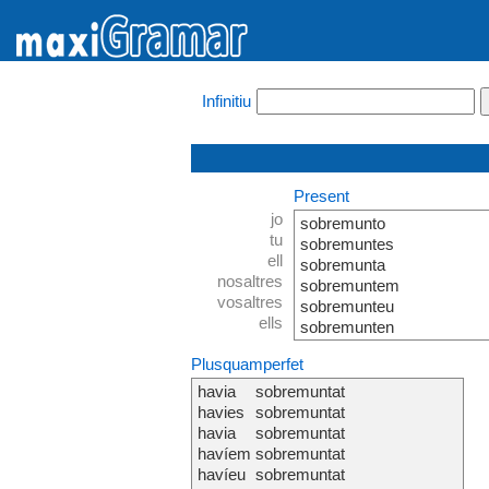
Infinitiu
Present
jo
sobremunto
tu
sobremuntes
ell
sobremunta
nosaltres
sobremuntem
vosaltres
sobremunteu
ells
sobremunten
Plusquamperfet
havia
sobremuntat
havies
sobremuntat
havia
sobremuntat
havíem
sobremuntat
havíeu
sobremuntat