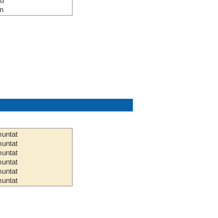
eu
n
untat
untat
untat
untat
untat
untat