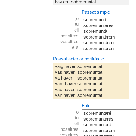
havien
sobremuntat
Passat simple
jo
sobremuntí
tu
sobremuntares
ell
sobremuntà
nosaltres
sobremuntàrem
vosaltres
sobremuntàreu
ells
sobremuntaren
Passat anterior perifràstic
vaig haver
sobremuntat
vas haver
sobremuntat
va haver
sobremuntat
vam haver
sobremuntat
vau haver
sobremuntat
van haver
sobremuntat
Futur
jo
sobremuntaré
tu
sobremuntaràs
ell
sobremuntarà
nosaltres
sobremuntarem
vosaltres