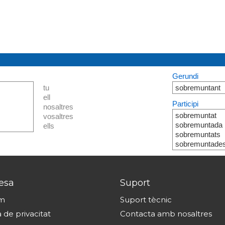
Gerundi
tu
sobremuntant
ell
Participi
nosaltres
sobremuntat
vosaltres
sobremuntada
ells
sobremuntats
sobremuntade
esa
Suport
om
Suport tècnic
a de privacitat
Contacta amb nosaltres