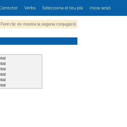
Corrector
Verbs
Selecciona el teu pla
Inicia sesió
Fent clic es mostra la segona conjugació
tat
tat
tat
tat
tat
tat