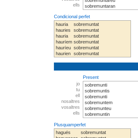
sobremuntareu
ells
sobremuntaran
Condicional perfet
hauria
sobremuntat
hauries
sobremuntat
hauria
sobremuntat
hauríem
sobremuntat
hauríeu
sobremuntat
haurien
sobremuntat
Present
jo
sobremunti
tu
sobremuntis
ell
sobremunti
nosaltres
sobremuntem
vosaltres
sobremunteu
ells
sobremuntin
Plusquamperfet
hagués
sobremuntat