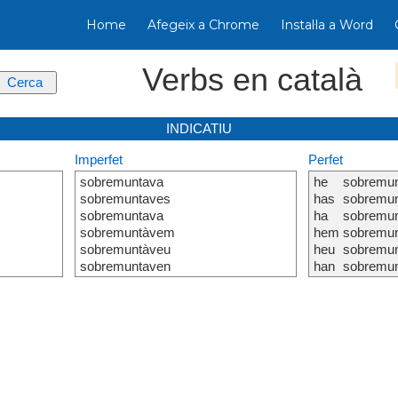
Home
Afegeix a Chrome
Instal·la a Word
Verbs en català
INDICATIU
Imperfet
Perfet
sobremuntava
he
sobremun
sobremuntaves
has
sobremun
sobremuntava
ha
sobremun
sobremuntàvem
hem
sobremun
sobremuntàveu
heu
sobremun
sobremuntaven
han
sobremun