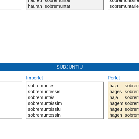
haureu
sobremuntat
sobremuntarí
hauran
sobremuntat
sobremuntarie
SUBJUNTIU
Imperfet
Perfet
sobremuntés
haja
sobrem
sobremuntessis
hages
sobrem
sobremuntés
haja
sobrem
sobremuntéssim
hàgem
sobrem
sobremuntéssiu
hàgeu
sobrem
sobremuntessin
hagen
sobrem