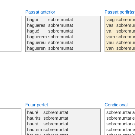
Passat anterior
Passat perifràs
haguí
sobremuntat
vaig
sobremun
hagueres
sobremuntat
vas
sobremun
hagué
sobremuntat
va
sobremun
haguérem
sobremuntat
vam
sobremun
haguéreu
sobremuntat
vau
sobremun
hagueren
sobremuntat
van
sobremun
Futur perfet
Condicional
hauré
sobremuntat
sobremuntaria
hauràs
sobremuntat
sobremuntarie
haurà
sobremuntat
sobremuntaria
haurem
sobremuntat
sobremuntarí