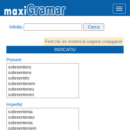
Infinitiu
Fent clic es mostra la segona conjugació
INDICATIU
Present
sobreentenc
sobreentens
sobreentén
sobreentenem
sobreenteneu
sobreentenen
Imperfet
sobreentenia
sobreentenies
sobreentenia
sobreenteníem