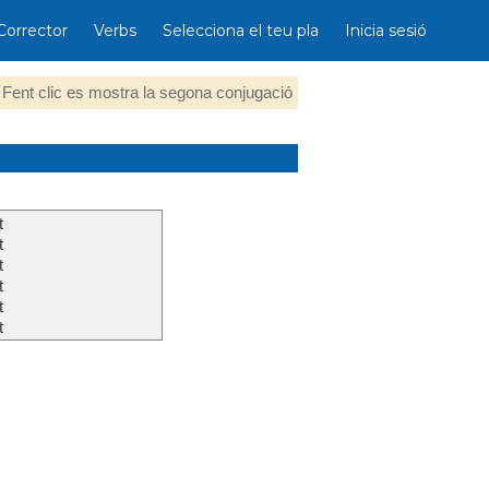
Corrector
Verbs
Selecciona el teu pla
Inicia sesió
Fent clic es mostra la segona conjugació
t
t
t
t
t
t