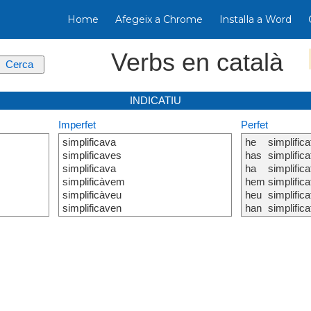
Home
Afegeix a Chrome
Instal·la a Word
Verbs en català
INDICATIU
Imperfet
Perfet
simplificava
he
simplifica
simplificaves
has
simplifica
simplificava
ha
simplifica
simplificàvem
hem
simplifica
simplificàveu
heu
simplifica
simplificaven
han
simplifica