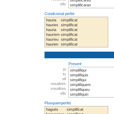
simplificareu
ells
simplificaran
Condicional perfet
hauria
simplificat
hauries
simplificat
hauria
simplificat
hauríem
simplificat
hauríeu
simplificat
haurien
simplificat
Present
jo
simplifiqui
tu
simplifiquis
ell
simplifiqui
nosaltres
simplifiquem
vosaltres
simplifiqueu
ells
simplifiquin
Plusquamperfet
hagués
simplificat