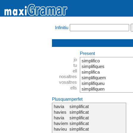
Infinitiu
Present
jo
simplifico
tu
simplifiques
ell
simplifica
nosaltres
simplifiquem
vosaltres
simplifiqueu
ells
simplifiquen
Plusquamperfet
havia
simplificat
havies
simplificat
havia
simplificat
havíem
simplificat
havíeu
simplificat