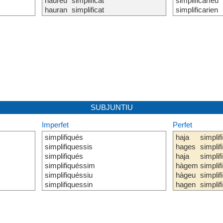
haureu
simplificat
simplificaríeu
hauran
simplificat
simplificarien
SUBJUNTIU
Imperfet
Perfet
simplifiqués
haja
simplif
simplifiquessis
hages
simplif
simplifiqués
haja
simplif
simplifiquéssim
hàgem
simplif
simplifiquéssiu
hàgeu
simplif
simplifiquessin
hagen
simplif