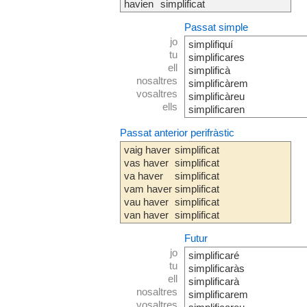
havien
simplificat
Passat simple
jo
simplifiquí
tu
simplificares
ell
simplificà
nosaltres
simplificàrem
vosaltres
simplificàreu
ells
simplificaren
Passat anterior perifràstic
vaig haver
simplificat
vas haver
simplificat
va haver
simplificat
vam haver
simplificat
vau haver
simplificat
van haver
simplificat
Futur
jo
simplificaré
tu
simplificaràs
ell
simplificarà
nosaltres
simplificarem
vosaltres