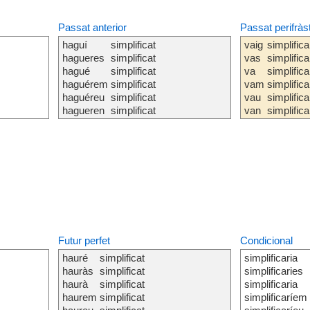
Passat anterior
Passat perifràs
haguí
simplificat
vaig
simplifica
hagueres
simplificat
vas
simplifica
hagué
simplificat
va
simplifica
haguérem
simplificat
vam
simplifica
haguéreu
simplificat
vau
simplifica
hagueren
simplificat
van
simplifica
Futur perfet
Condicional
hauré
simplificat
simplificaria
hauràs
simplificat
simplificaries
haurà
simplificat
simplificaria
haurem
simplificat
simplificaríem