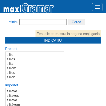
Infinitiu
Fent clic es mostra la segona conjugació
INDICATIU
Present
sililo
sililes
silila
sililem
silileu
sililen
Imperfet
sililava
sililaves
sililava
sililàvem