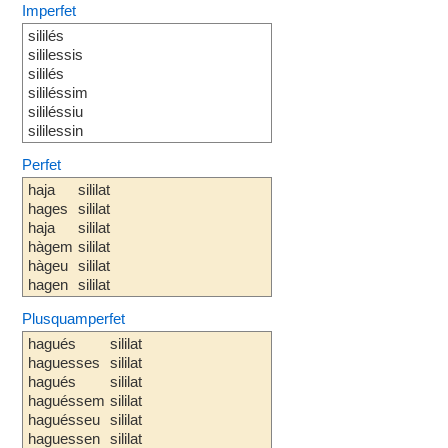
Imperfet
sililés
sililessis
sililés
sililéssim
sililéssiu
sililessin
Perfet
haja
sililat
hages
sililat
haja
sililat
hàgem
sililat
hàgeu
sililat
hagen
sililat
Plusquamperfet
hagués
sililat
haguesses
sililat
hagués
sililat
haguéssem
sililat
haguésseu
sililat
haguessen
sililat