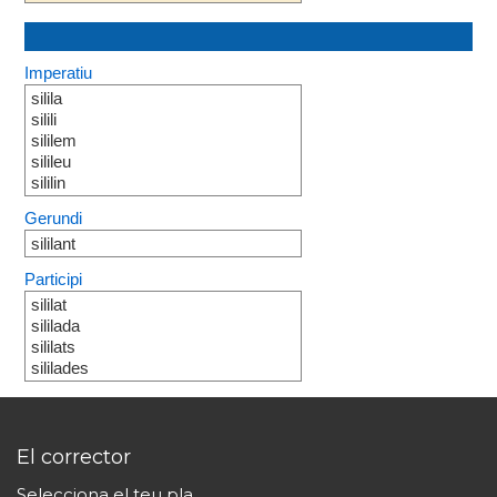
Imperatiu
silila
silili
sililem
silileu
sililin
Gerundi
sililant
Participi
sililat
sililada
sililats
sililades
El corrector
Selecciona el teu pla