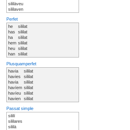
sililàveu
sililaven
Perfet
he
sililat
has
sililat
ha
sililat
hem
sililat
heu
sililat
han
sililat
Plusquamperfet
havia
sililat
havies
sililat
havia
sililat
havíem
sililat
havíeu
sililat
havien
sililat
Passat simple
sililí
sililares
sililà