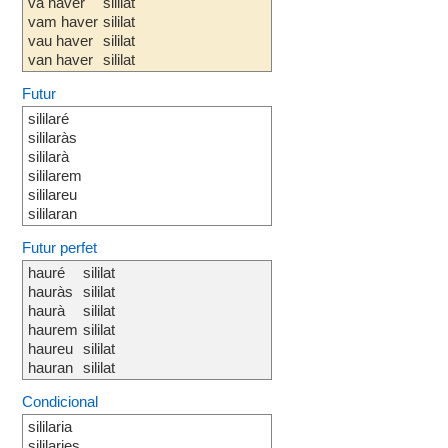
va haver
sililat
vam haver
sililat
vau haver
sililat
van haver
sililat
Futur
sililaré
sililaràs
sililarà
sililarem
sililareu
sililaran
Futur perfet
hauré
sililat
hauràs
sililat
haurà
sililat
haurem
sililat
haureu
sililat
hauran
sililat
Condicional
sililaria
sililaries