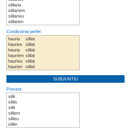
sililaria
sililaríem
sililaríeu
sililarien
Condicional perfet
hauria
sililat
hauries
sililat
hauria
sililat
hauríem
sililat
hauríeu
sililat
haurien
sililat
SUBJUNTIU
Present
silili
sililis
silili
sililem
silileu
sililin