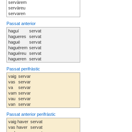
servàrem
servàreu
servaren
Passat anterior
haguí
servat
hagueres
servat
hagué
servat
haguérem
servat
haguéreu
servat
hagueren
servat
Passat perifràstic
vaig
servar
vas
servar
va
servar
vam
servar
vau
servar
van
servar
Passat anterior perifràstic
vaig haver
servat
vas haver
servat