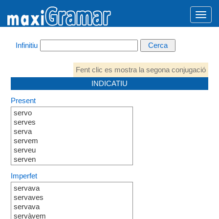
Infinitiu
Fent clic es mostra la segona conjugació
INDICATIU
Present
servo
serves
serva
servem
serveu
serven
Imperfet
servava
servaves
servava
servàvem