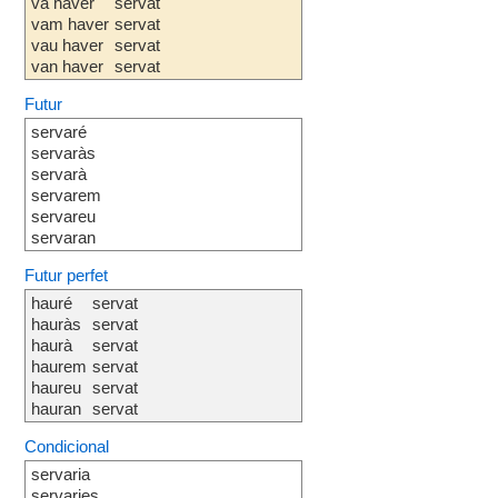
va haver
servat
vam haver
servat
vau haver
servat
van haver
servat
Futur
servaré
servaràs
servarà
servarem
servareu
servaran
Futur perfet
hauré
servat
hauràs
servat
haurà
servat
haurem
servat
haureu
servat
hauran
servat
Condicional
servaria
servaries