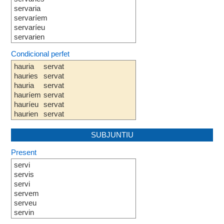
servaria
servaríem
servaríeu
servarien
Condicional perfet
hauria
servat
hauries
servat
hauria
servat
hauríem
servat
hauríeu
servat
haurien
servat
SUBJUNTIU
Present
servi
servis
servi
servem
serveu
servin