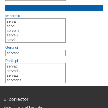
Imperatiu
serva
servi
servem
serveu
servin
Gerundi
servant
Participi
servat
servada
servats
servades
El corrector
Selecciona el teu pla