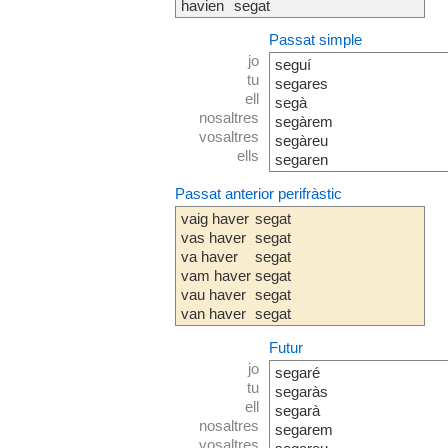
havien
segat
Passat simple
jo
seguí
tu
segares
ell
segà
nosaltres
segàrem
vosaltres
segàreu
ells
segaren
Passat anterior perifràstic
vaig haver
segat
vas haver
segat
va haver
segat
vam haver
segat
vau haver
segat
van haver
segat
Futur
jo
segaré
tu
segaràs
ell
segarà
nosaltres
segarem
vosaltres