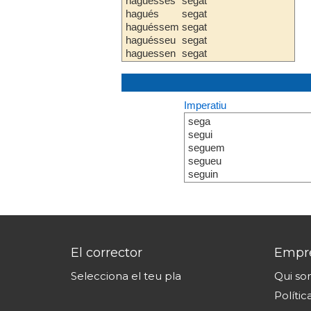
haguesses
segat
hagués
segat
haguéssem
segat
haguésseu
segat
haguessen
segat
Imperatiu
sega
segui
seguem
segueu
seguin
El corrector
Empr
Selecciona el teu pla
Qui s
Polític