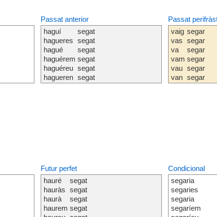
Passat anterior
Passat perifràs
haguí
segat
vaig
segar
hagueres
segat
vas
segar
hagué
segat
va
segar
haguérem
segat
vam
segar
haguéreu
segat
vau
segar
hagueren
segat
van
segar
Futur perfet
Condicional
hauré
segat
segaria
hauràs
segat
segaries
haurà
segat
segaria
haurem
segat
segaríem