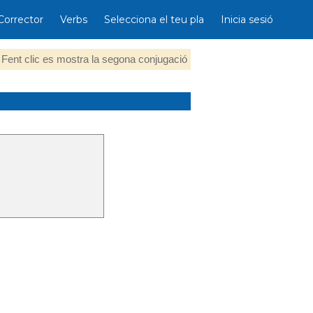
Corrector
Verbs
Selecciona el teu pla
Inicia sesió
Fent clic es mostra la segona conjugació