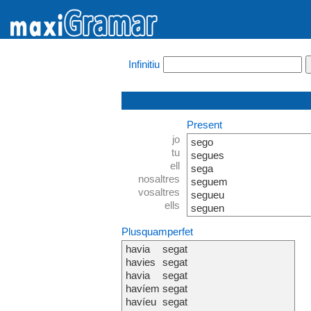
Infinitiu
Present
jo
sego
tu
segues
ell
sega
nosaltres
seguem
vosaltres
segueu
ells
seguen
Plusquamperfet
havia
segat
havies
segat
havia
segat
havíem
segat
havíeu
segat