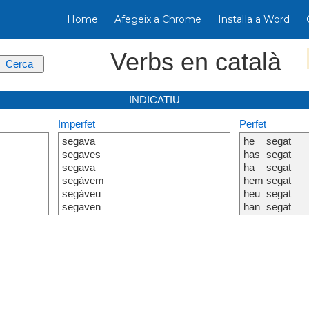
Home
Afegeix a Chrome
Instal·la a Word
Verbs en català
INDICATIU
Imperfet
Perfet
segava
he
segat
segaves
has
segat
segava
ha
segat
segàvem
hem
segat
segàveu
heu
segat
segaven
han
segat