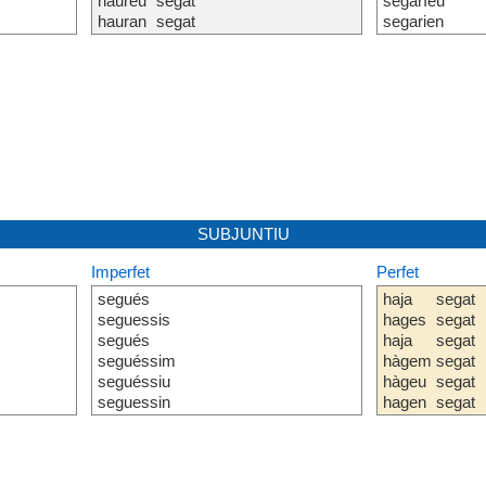
haureu
segat
segaríeu
hauran
segat
segarien
SUBJUNTIU
Imperfet
Perfet
segués
haja
segat
seguessis
hages
segat
segués
haja
segat
seguéssim
hàgem
segat
seguéssiu
hàgeu
segat
seguessin
hagen
segat