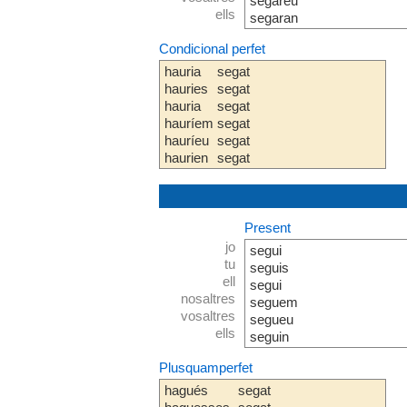
segareu
ells
segaran
Condicional perfet
hauria
segat
hauries
segat
hauria
segat
hauríem
segat
hauríeu
segat
haurien
segat
Present
jo
segui
tu
seguis
ell
segui
nosaltres
seguem
vosaltres
segueu
ells
seguin
Plusquamperfet
hagués
segat