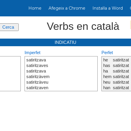
Home
Afegeix a Chrome
Instal·la a Word
Verbs en català
INDICATIU
Imperfet
Perfet
satiritzava
he
satiritzat
satiritzaves
has
satiritzat
satiritzava
ha
satiritzat
satiritzàvem
hem
satiritzat
satiritzàveu
heu
satiritzat
satiritzaven
han
satiritzat