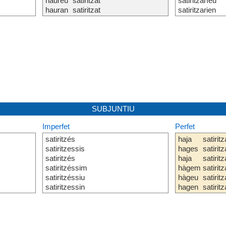
haureu
satiritzat
satiritzaríeu
hauran
satiritzat
satiritzarien
SUBJUNTIU
Imperfet
Perfet
satiritzés
haja
satiritz
satiritzessis
hages
satiritz
satiritzés
haja
satiritz
satiritzéssim
hàgem
satiritz
satiritzéssiu
hàgeu
satiritz
satiritzessin
hagen
satiritz