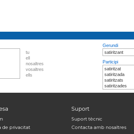
Gerundi
tu
satiritzant
ell
Participi
nosaltres
satiritzat
vosaltres
satiritzada
ells
satiritzats
satiritzades
esa
Suport
om
Suport tècnic
a de privacitat
Contacta amb nosaltres