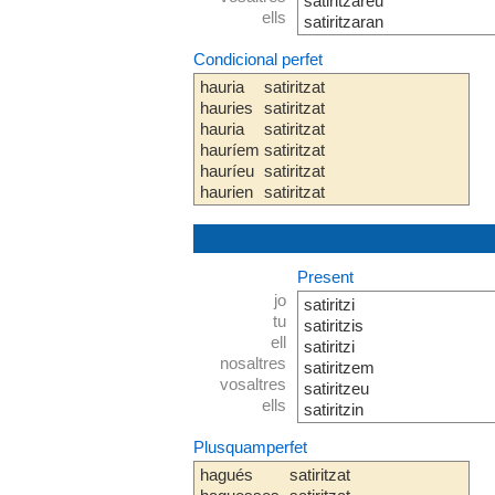
satiritzareu
ells
satiritzaran
Condicional perfet
hauria
satiritzat
hauries
satiritzat
hauria
satiritzat
hauríem
satiritzat
hauríeu
satiritzat
haurien
satiritzat
Present
jo
satiritzi
tu
satiritzis
ell
satiritzi
nosaltres
satiritzem
vosaltres
satiritzeu
ells
satiritzin
Plusquamperfet
hagués
satiritzat