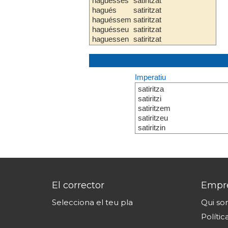
haguesses
satiritzat
hagués
satiritzat
haguéssem
satiritzat
haguésseu
satiritzat
haguessen
satiritzat
Imperatiu
satiritza
satiritzi
satiritzem
satiritzeu
satiritzin
El corrector
Empr
Selecciona el teu pla
Qui s
Polític