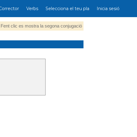
Corrector
Verbs
Selecciona el teu pla
Inicia sesió
Fent clic es mostra la segona conjugació