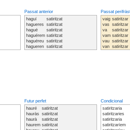
Passat anterior
Passat perifràs
haguí
satiritzat
vaig
satiritzar
hagueres
satiritzat
vas
satiritzar
hagué
satiritzat
va
satiritzar
haguérem
satiritzat
vam
satiritzar
haguéreu
satiritzat
vau
satiritzar
hagueren
satiritzat
van
satiritzar
Futur perfet
Condicional
hauré
satiritzat
satiritzaria
hauràs
satiritzat
satiritzaries
haurà
satiritzat
satiritzaria
haurem
satiritzat
satiritzaríem