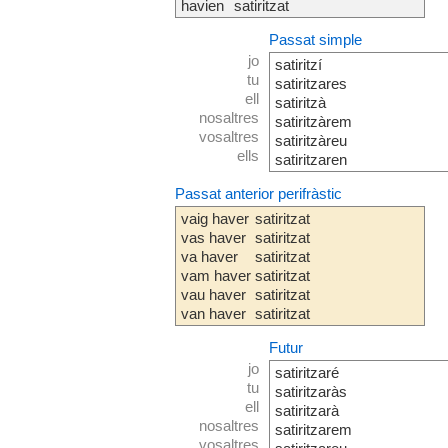
havien
satiritzat
Passat simple
jo
satiritzí
tu
satiritzares
ell
satiritzà
nosaltres
satiritzàrem
vosaltres
satiritzàreu
ells
satiritzaren
Passat anterior perifràstic
vaig haver
satiritzat
vas haver
satiritzat
va haver
satiritzat
vam haver
satiritzat
vau haver
satiritzat
van haver
satiritzat
Futur
jo
satiritzaré
tu
satiritzaràs
ell
satiritzarà
nosaltres
satiritzarem
vosaltres