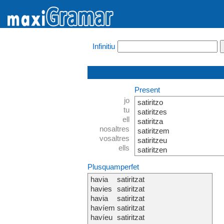
Infinitiu
Present
jo
satiritzo
tu
satiritzes
ell
satiritza
nosaltres
satiritzem
vosaltres
satiritzeu
ells
satiritzen
Plusquamperfet
havia
satiritzat
havies
satiritzat
havia
satiritzat
havíem
satiritzat
havíeu
satiritzat