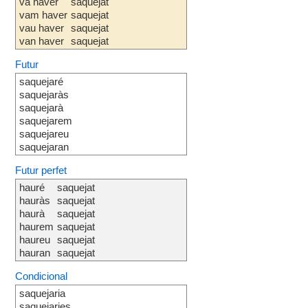
va haver
saquejat
vam haver
saquejat
vau haver
saquejat
van haver
saquejat
Futur
saquejaré
saquejaràs
saquejarà
saquejarem
saquejareu
saquejaran
Futur perfet
hauré
saquejat
hauràs
saquejat
haurà
saquejat
haurem
saquejat
haureu
saquejat
hauran
saquejat
Condicional
saquejaria
saquejaries