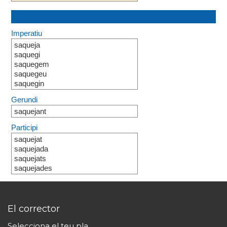
Imperatiu
saqueja
saquegi
saquegem
saquegeu
saquegin
Gerundi
saquejant
Participi
saquejat
saquejada
saquejats
saquejades
El corrector
Selecciona el teu pla