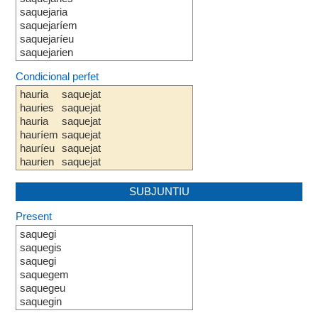
saquejaria
saquejaríem
saquejaríeu
saquejarien
Condicional perfet
hauria
saquejat
hauries
saquejat
hauria
saquejat
hauríem
saquejat
hauríeu
saquejat
haurien
saquejat
SUBJUNTIU
Present
saquegi
saquegis
saquegi
saquegem
saquegeu
saquegin