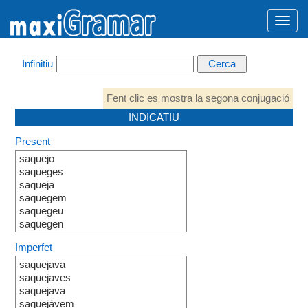
Infinitiu
Fent clic es mostra la segona conjugació
INDICATIU
Present
saquejo
saqueges
saqueja
saquegem
saquegeu
saquegen
Imperfet
saquejava
saquejaves
saquejava
saquejàvem