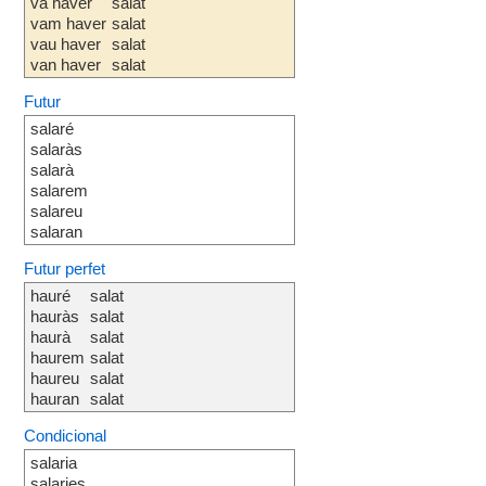
va haver
salat
vam haver
salat
vau haver
salat
van haver
salat
Futur
salaré
salaràs
salarà
salarem
salareu
salaran
Futur perfet
hauré
salat
hauràs
salat
haurà
salat
haurem
salat
haureu
salat
hauran
salat
Condicional
salaria
salaries