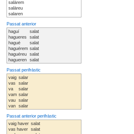
salàrem
salàreu
salaren
Passat anterior
haguí
salat
hagueres
salat
hagué
salat
haguérem
salat
haguéreu
salat
hagueren
salat
Passat perifràstic
vaig
salar
vas
salar
va
salar
vam
salar
vau
salar
van
salar
Passat anterior perifràstic
vaig haver
salat
vas haver
salat