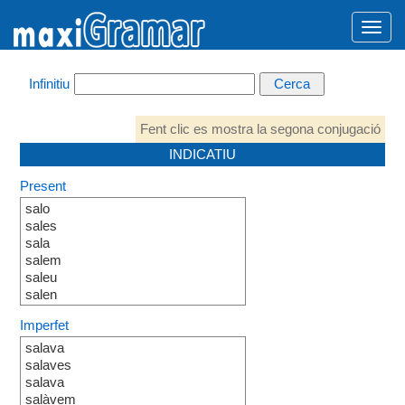
Infinitiu
Fent clic es mostra la segona conjugació
INDICATIU
Present
salo
sales
sala
salem
saleu
salen
Imperfet
salava
salaves
salava
salàvem