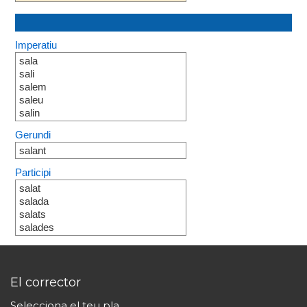
Imperatiu
sala
sali
salem
saleu
salin
Gerundi
salant
Participi
salat
salada
salats
salades
El corrector
Selecciona el teu pla