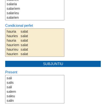
salaria
salaríem
salaríeu
salarien
Condicional perfet
hauria
salat
hauries
salat
hauria
salat
hauríem
salat
hauríeu
salat
haurien
salat
SUBJUNTIU
Present
sali
salis
sali
salem
saleu
salin