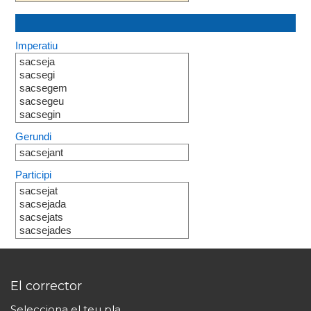
Imperatiu
sacseja
sacsegi
sacsegem
sacsegeu
sacsegin
Gerundi
sacsejant
Participi
sacsejat
sacsejada
sacsejats
sacsejades
El corrector
Selecciona el teu pla