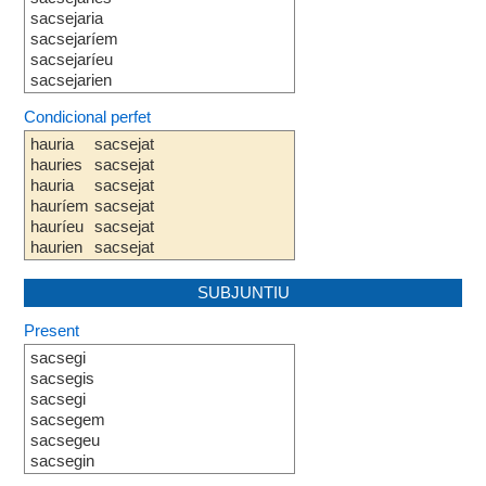
sacsejaria
sacsejaríem
sacsejaríeu
sacsejarien
Condicional perfet
hauria
sacsejat
hauries
sacsejat
hauria
sacsejat
hauríem
sacsejat
hauríeu
sacsejat
haurien
sacsejat
SUBJUNTIU
Present
sacsegi
sacsegis
sacsegi
sacsegem
sacsegeu
sacsegin