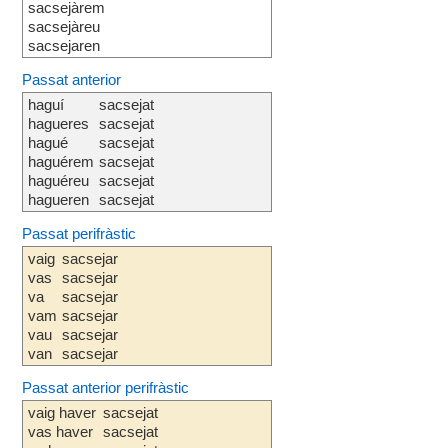
sacsejàrem
sacsejàreu
sacsejaren
Passat anterior
haguí
sacsejat
hagueres
sacsejat
hagué
sacsejat
haguérem
sacsejat
haguéreu
sacsejat
hagueren
sacsejat
Passat perifràstic
vaig
sacsejar
vas
sacsejar
va
sacsejar
vam
sacsejar
vau
sacsejar
van
sacsejar
Passat anterior perifràstic
vaig haver
sacsejat
vas haver
sacsejat