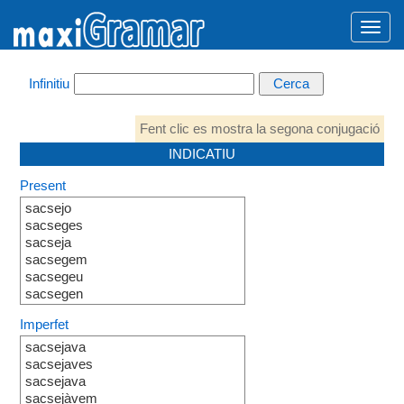
Infinitiu
Fent clic es mostra la segona conjugació
INDICATIU
Present
sacsejo
sacseges
sacseja
sacsegem
sacsegeu
sacsegen
Imperfet
sacsejava
sacsejaves
sacsejava
sacsejàvem