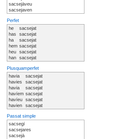
sacsejàveu
sacsejaven
Perfet
he
sacsejat
has
sacsejat
ha
sacsejat
hem
sacsejat
heu
sacsejat
han
sacsejat
Plusquamperfet
havia
sacsejat
havies
sacsejat
havia
sacsejat
havíem
sacsejat
havíeu
sacsejat
havien
sacsejat
Passat simple
sacsegí
sacsejares
sacsejà