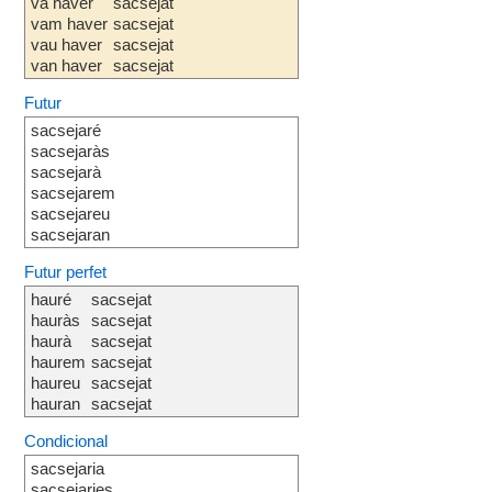
va haver
sacsejat
vam haver
sacsejat
vau haver
sacsejat
van haver
sacsejat
Futur
sacsejaré
sacsejaràs
sacsejarà
sacsejarem
sacsejareu
sacsejaran
Futur perfet
hauré
sacsejat
hauràs
sacsejat
haurà
sacsejat
haurem
sacsejat
haureu
sacsejat
hauran
sacsejat
Condicional
sacsejaria
sacsejaries