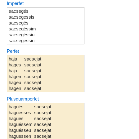
Imperfet
sacsegés
sacsegessis
sacsegés
sacsegéssim
sacsegéssiu
sacsegessin
Perfet
haja
sacsejat
hages
sacsejat
haja
sacsejat
hàgem
sacsejat
hàgeu
sacsejat
hagen
sacsejat
Plusquamperfet
hagués
sacsejat
haguesses
sacsejat
hagués
sacsejat
haguéssem
sacsejat
haguésseu
sacsejat
haguessen
sacsejat