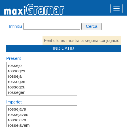
Infinitiu
Fent clic es mostra la segona conjugació
INDICATIU
Present
rossejo
rosseges
rosseja
rossegem
rossegeu
rossegen
Imperfet
rossejava
rossejaves
rossejava
rossejàvem