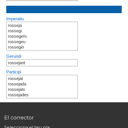
Imperatiu
rosseja
rossegi
rossegem
rossegeu
rossegin
Gerundi
rossejant
Participi
rossejat
rossejada
rossejats
rossejades
El corrector
Selecciona el teu pla