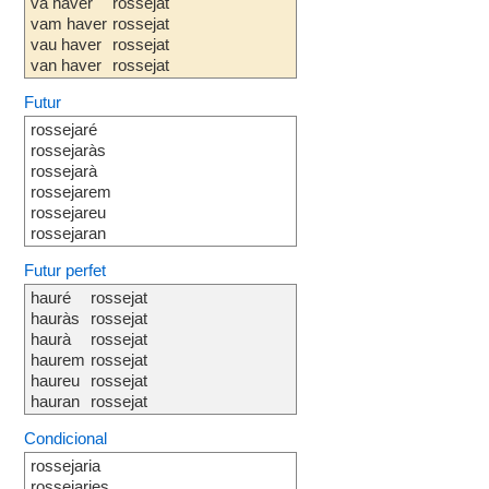
va haver
rossejat
vam haver
rossejat
vau haver
rossejat
van haver
rossejat
Futur
rossejaré
rossejaràs
rossejarà
rossejarem
rossejareu
rossejaran
Futur perfet
hauré
rossejat
hauràs
rossejat
haurà
rossejat
haurem
rossejat
haureu
rossejat
hauran
rossejat
Condicional
rossejaria
rossejaries