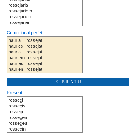
rossejaria
rossejaríem
rossejaríeu
rossejarien
Condicional perfet
hauria
rossejat
hauries
rossejat
hauria
rossejat
hauríem
rossejat
hauríeu
rossejat
haurien
rossejat
SUBJUNTIU
Present
rossegi
rossegis
rossegi
rossegem
rossegeu
rossegin