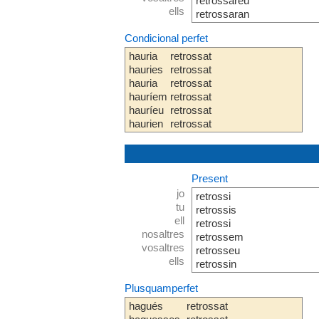
retrossareu
ells
retrossaran
Condicional perfet
hauria
retrossat
hauries
retrossat
hauria
retrossat
hauríem
retrossat
hauríeu
retrossat
haurien
retrossat
Present
jo
retrossi
tu
retrossis
ell
retrossi
nosaltres
retrossem
vosaltres
retrosseu
ells
retrossin
Plusquamperfet
hagués
retrossat