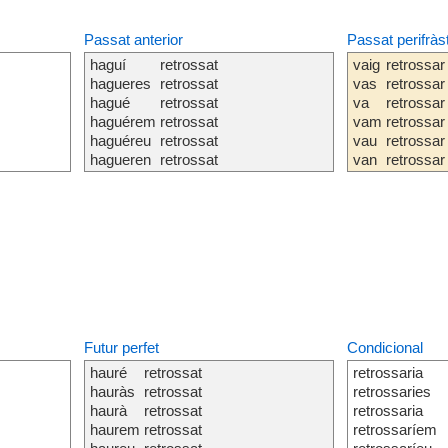
Passat anterior
Passat perifràs
haguí
retrossat
vaig
retrossar
hagueres
retrossat
vas
retrossar
hagué
retrossat
va
retrossar
haguérem
retrossat
vam
retrossar
haguéreu
retrossat
vau
retrossar
hagueren
retrossat
van
retrossar
Futur perfet
Condicional
hauré
retrossat
retrossaria
hauràs
retrossat
retrossaries
haurà
retrossat
retrossaria
haurem
retrossat
retrossaríem