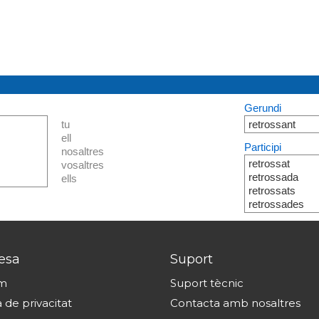
Gerundi
tu
retrossant
ell
Participi
nosaltres
retrossat
vosaltres
retrossada
ells
retrossats
retrossades
esa
Suport
om
Suport tècnic
a de privacitat
Contacta amb nosaltres