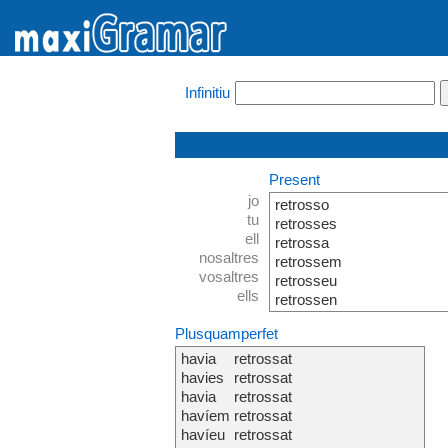
Infinitiu
Present
jo
retrosso
tu
retrosses
ell
retrossa
nosaltres
retrossem
vosaltres
retrosseu
ells
retrossen
Plusquamperfet
havia
retrossat
havies
retrossat
havia
retrossat
havíem
retrossat
havíeu
retrossat