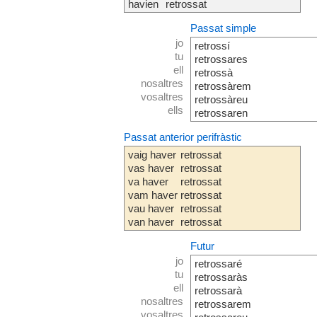
havien
retrossat
Passat simple
jo
retrossí
tu
retrossares
ell
retrossà
nosaltres
retrossàrem
vosaltres
retrossàreu
ells
retrossaren
Passat anterior perifràstic
vaig haver
retrossat
vas haver
retrossat
va haver
retrossat
vam haver
retrossat
vau haver
retrossat
van haver
retrossat
Futur
jo
retrossaré
tu
retrossaràs
ell
retrossarà
nosaltres
retrossarem
vosaltres