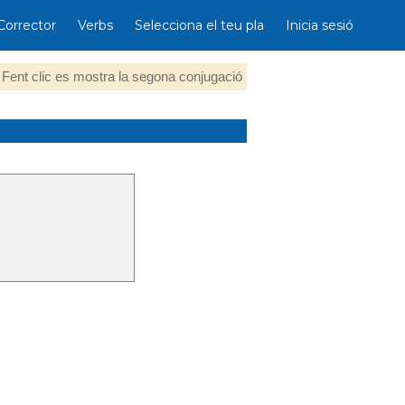
Corrector
Verbs
Selecciona el teu pla
Inicia sesió
Fent clic es mostra la segona conjugació