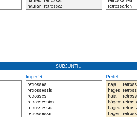
haureu
retrossat
retrossaríeu
hauran
retrossat
retrossarien
SUBJUNTIU
Imperfet
Perfet
retrossés
haja
retross
retrossessis
hages
retross
retrossés
haja
retross
retrosséssim
hàgem
retross
retrosséssiu
hàgeu
retross
retrossessin
hagen
retross