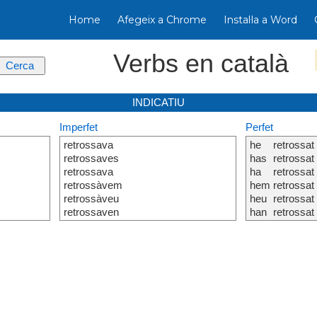
Home
Afegeix a Chrome
Instal·la a Word
Verbs en català
INDICATIU
Imperfet
Perfet
retrossava
he
retrossat
retrossaves
has
retrossat
retrossava
ha
retrossat
retrossàvem
hem
retrossat
retrossàveu
heu
retrossat
retrossaven
han
retrossat