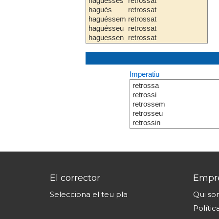
haguesses
retrossat
hagués
retrossat
haguéssem
retrossat
haguésseu
retrossat
haguessen
retrossat
Imperatiu
retrossa
retrossi
retrossem
retrosseu
retrossin
El corrector
Empr
Selecciona el teu pla
Qui s
Polític