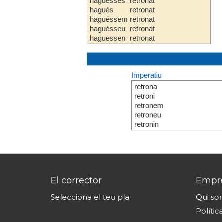
haguesses
retronat
hagués
retronat
haguéssem
retronat
haguésseu
retronat
haguessen
retronat
Imperatiu
retrona
retroni
retronem
retroneu
retronin
El corrector
Empr
Selecciona el teu pla
Qui s
Polític