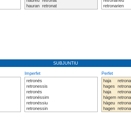
haureu
retronat
retronaríeu
hauran
retronat
retronarien
SUBJUNTIU
Imperfet
Perfet
retronés
haja
retrona
retronessis
hages
retrona
retronés
haja
retrona
retronéssim
hàgem
retrona
retronéssiu
hàgeu
retrona
retronessin
hagen
retrona