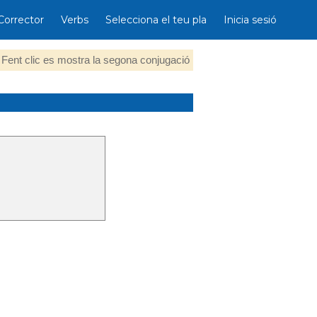
Corrector
Verbs
Selecciona el teu pla
Inicia sesió
Fent clic es mostra la segona conjugació