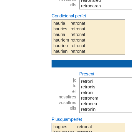
retronareu
ells
retronaran
Condicional perfet
hauria
retronat
hauries
retronat
hauria
retronat
hauríem
retronat
hauríeu
retronat
haurien
retronat
Present
jo
retroni
tu
retronis
ell
retroni
nosaltres
retronem
vosaltres
retroneu
ells
retronin
Plusquamperfet
hagués
retronat