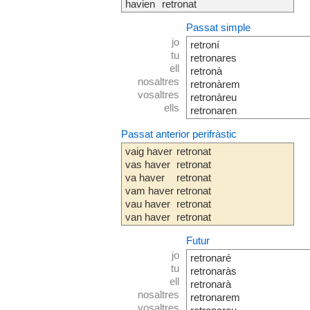
havien
retronat
Passat simple
jo
retroní
tu
retronares
ell
retronà
nosaltres
retronàrem
vosaltres
retronàreu
ells
retronaren
Passat anterior perifràstic
vaig haver
retronat
vas haver
retronat
va haver
retronat
vam haver
retronat
vau haver
retronat
van haver
retronat
Futur
jo
retronaré
tu
retronaràs
ell
retronarà
nosaltres
retronarem
vosaltres