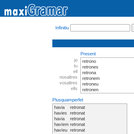
Infinitiu
Present
jo
retrono
tu
retrones
ell
retrona
nosaltres
retronem
vosaltres
retroneu
ells
retronen
Plusquamperfet
havia
retronat
havies
retronat
havia
retronat
havíem
retronat
havíeu
retronat