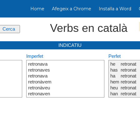
Home
Afegeix a Chrome
Instal·la a Word
Verbs en català
INDICATIU
Imperfet
Perfet
retronava
he
retronat
retronaves
has
retronat
retronava
ha
retronat
retronàvem
hem
retronat
retronàveu
heu
retronat
retronaven
han
retronat