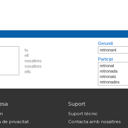
Gerundi
tu
retronant
ell
Participi
nosaltres
retronat
vosaltres
retronada
ells
retronats
retronades
esa
Suport
om
Suport tècnic
a de privacitat
Contacta amb nosaltres