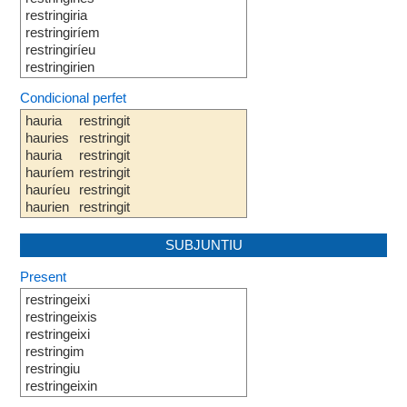
restringiria
restringiríem
restringiríeu
restringirien
Condicional perfet
hauria
restringit
hauries
restringit
hauria
restringit
hauríem
restringit
hauríeu
restringit
haurien
restringit
SUBJUNTIU
Present
restringeixi
restringeixis
restringeixi
restringim
restringiu
restringeixin