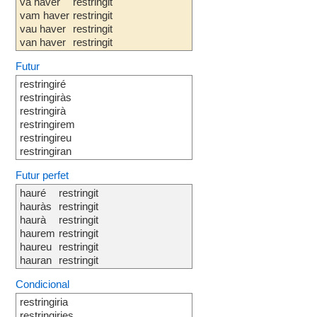
va haver
restringit
vam haver
restringit
vau haver
restringit
van haver
restringit
Futur
restringiré
restringiràs
restringirà
restringirem
restringireu
restringiran
Futur perfet
hauré
restringit
hauràs
restringit
haurà
restringit
haurem
restringit
haureu
restringit
hauran
restringit
Condicional
restringiria
restringiries