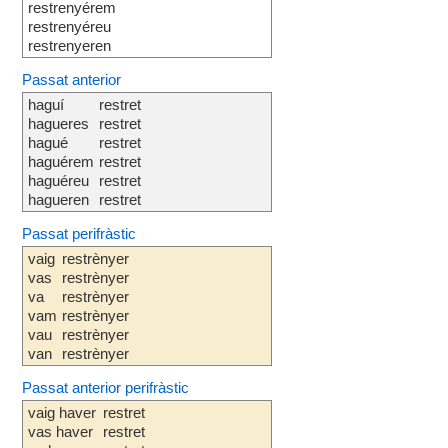
restrenyérem
restrenyéreu
restrenyeren
Passat anterior
haguí
restret
hagueres
restret
hagué
restret
haguérem
restret
haguéreu
restret
hagueren
restret
Passat perifràstic
vaig
restrènyer
vas
restrènyer
va
restrènyer
vam
restrènyer
vau
restrènyer
van
restrènyer
Passat anterior perifràstic
vaig haver
restret
vas haver
restret