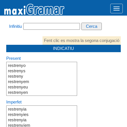
Infinitiu
Fent clic es mostra la segona conjugació
INDICATIU
Present
restrenyo
restrenys
restreny
restrenyem
restrenyeu
restrenyen
Imperfet
restrenyia
restrenyies
restrenyia
restrenyíem