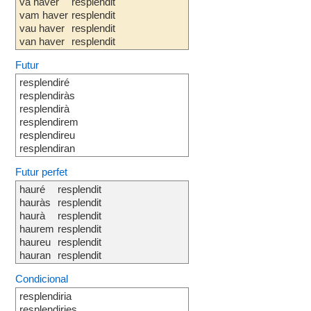
va haver
resplendit
vam haver
resplendit
vau haver
resplendit
van haver
resplendit
Futur
resplendiré
resplendiràs
resplendirà
resplendirem
resplendireu
resplendiran
Futur perfet
hauré
resplendit
hauràs
resplendit
haurà
resplendit
haurem
resplendit
haureu
resplendit
hauran
resplendit
Condicional
resplendiria
resplendiries