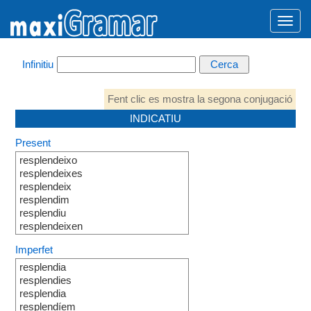
Infinitiu
Fent clic es mostra la segona conjugació
INDICATIU
Present
resplendeixo
resplendeixes
resplendeix
resplendim
resplendiu
resplendeixen
Imperfet
resplendia
resplendies
resplendia
resplendíem