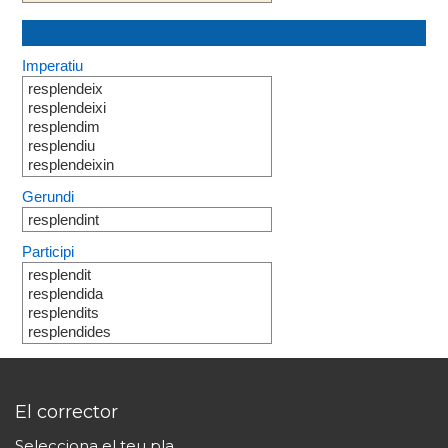
Imperatiu
resplendeix
resplendeixi
resplendim
resplendiu
resplendeixin
Gerundi
resplendint
Participi
resplendit
resplendida
resplendits
resplendides
El corrector
Selecciona el teu pla