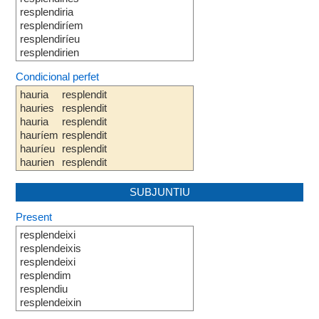
resplendiria
resplendiríem
resplendiríeu
resplendirien
Condicional perfet
hauria
resplendit
hauries
resplendit
hauria
resplendit
hauríem
resplendit
hauríeu
resplendit
haurien
resplendit
SUBJUNTIU
Present
resplendeixi
resplendeixis
resplendeixi
resplendim
resplendiu
resplendeixin