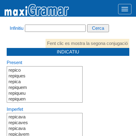
Infinitiu
Fent clic es mostra la segona conjugació
INDICATIU
Present
repico
repiques
repica
repiquem
repiqueu
repiquen
Imperfet
repicava
repicaves
repicava
repicàvem