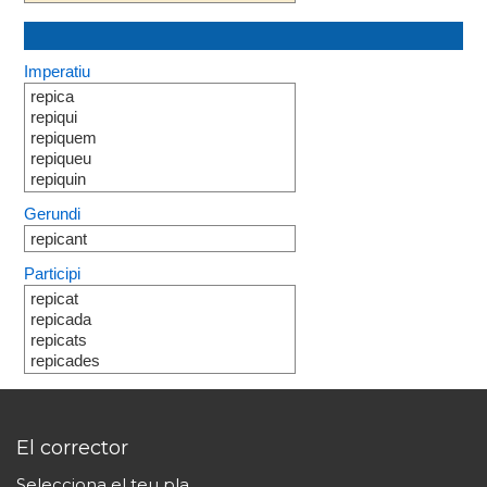
Imperatiu
repica
repiqui
repiquem
repiqueu
repiquin
Gerundi
repicant
Participi
repicat
repicada
repicats
repicades
El corrector
Selecciona el teu pla