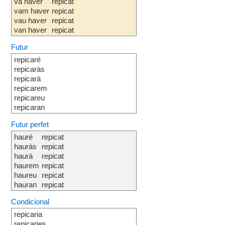
va haver
repicat
vam haver
repicat
vau haver
repicat
van haver
repicat
Futur
repicaré
repicaràs
repicarà
repicarem
repicareu
repicaran
Futur perfet
hauré
repicat
hauràs
repicat
haurà
repicat
haurem
repicat
haureu
repicat
hauran
repicat
Condicional
repicaria
repicaries