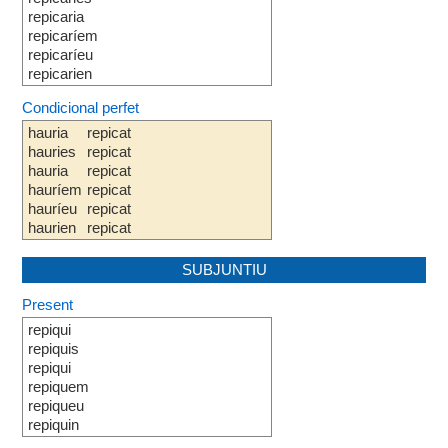
repicaria
repicaríem
repicaríeu
repicarien
Condicional perfet
hauria
repicat
hauries
repicat
hauria
repicat
hauríem
repicat
hauríeu
repicat
haurien
repicat
SUBJUNTIU
Present
repiqui
repiquis
repiqui
repiquem
repiqueu
repiquin