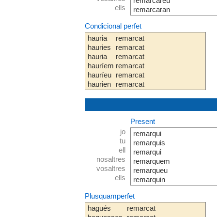
remarcareu
ells
remarcaran
Condicional perfet
hauria
remarcat
hauries
remarcat
hauria
remarcat
hauríem
remarcat
hauríeu
remarcat
haurien
remarcat
Present
jo
remarqui
tu
remarquis
ell
remarqui
nosaltres
remarquem
vosaltres
remarqueu
ells
remarquin
Plusquamperfet
hagués
remarcat