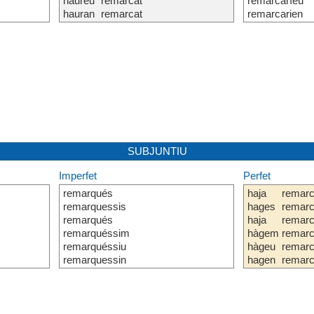
haureu
remarcat
remarcaríeu
hauran
remarcat
remarcarien
SUBJUNTIU
Imperfet
Perfet
remarqués
haja
remarc
remarquessis
hages
remarc
remarqués
haja
remarc
remarquéssim
hàgem
remarc
remarquéssiu
hàgeu
remarc
remarquessin
hagen
remarc