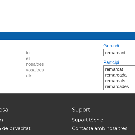
Gerundi
tu
remarcant
ell
Participi
nosaltres
remarcat
vosaltres
remarcada
ells
remarcats
remarcades
esa
Suport
om
Suport tècnic
a de privacitat
Contacta amb nosaltres