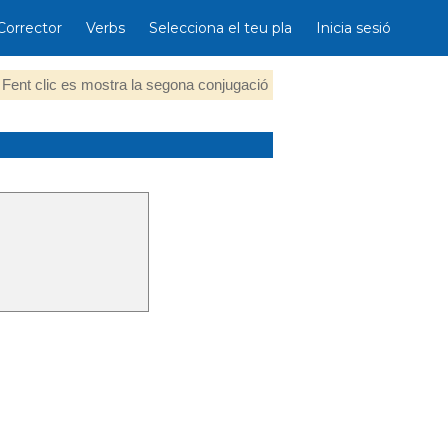
Corrector
Verbs
Selecciona el teu pla
Inicia sesió
Fent clic es mostra la segona conjugació