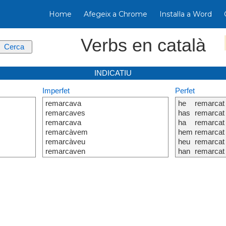
Home
Afegeix a Chrome
Instal·la a Word
Verbs en català
INDICATIU
Imperfet
Perfet
remarcava
he
remarcat
remarcaves
has
remarcat
remarcava
ha
remarcat
remarcàvem
hem
remarcat
remarcàveu
heu
remarcat
remarcaven
han
remarcat