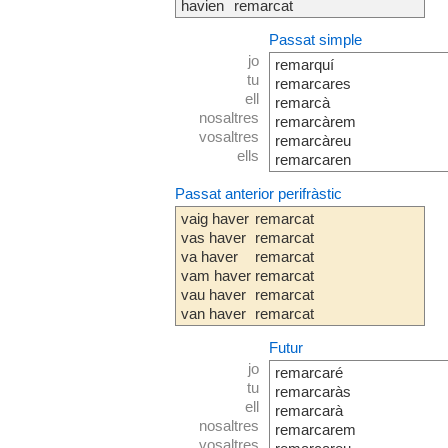
havien
remarcat
Passat simple
jo
remarquí
tu
remarcares
ell
remarcà
nosaltres
remarcàrem
vosaltres
remarcàreu
ells
remarcaren
Passat anterior perifràstic
vaig haver
remarcat
vas haver
remarcat
va haver
remarcat
vam haver
remarcat
vau haver
remarcat
van haver
remarcat
Futur
jo
remarcaré
tu
remarcaràs
ell
remarcarà
nosaltres
remarcarem
vosaltres