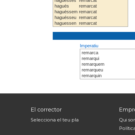
haguesses
remarcat
hagués
remarcat
haguéssem
remarcat
haguésseu
remarcat
haguessen
remarcat
Imperatiu
remarca
remarqui
remarquem
remarqueu
remarquin
El corrector
Empr
Selecciona el teu pla
Qui s
Polític