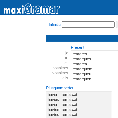
Infinitiu
Present
jo
remarco
tu
remarques
ell
remarca
nosaltres
remarquem
vosaltres
remarqueu
ells
remarquen
Plusquamperfet
havia
remarcat
havies
remarcat
havia
remarcat
havíem
remarcat
havíeu
remarcat