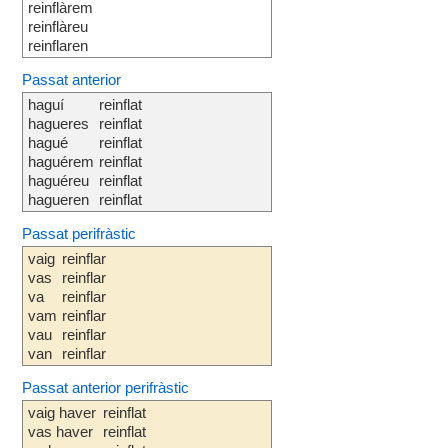
reinflàrem
reinflàreu
reinflaren
Passat anterior
haguí
reinflat
hagueres
reinflat
hagué
reinflat
haguérem
reinflat
haguéreu
reinflat
hagueren
reinflat
Passat perifràstic
vaig
reinflar
vas
reinflar
va
reinflar
vam
reinflar
vau
reinflar
van
reinflar
Passat anterior perifràstic
vaig haver
reinflat
vas haver
reinflat