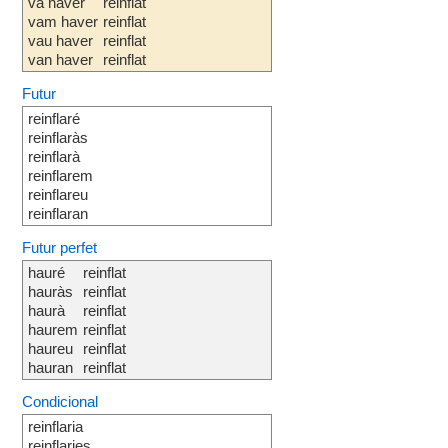
va haver
reinflat
vam haver
reinflat
vau haver
reinflat
van haver
reinflat
Futur
reinflaré
reinflaràs
reinflarà
reinflarem
reinflareu
reinflaran
Futur perfet
hauré
reinflat
hauràs
reinflat
haurà
reinflat
haurem
reinflat
haureu
reinflat
hauran
reinflat
Condicional
reinflaria
reinflaries