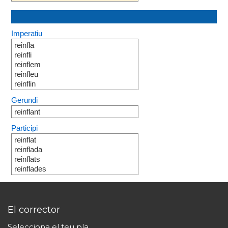
Imperatiu
reinfla
reinfli
reinflem
reinfleu
reinflin
Gerundi
reinflant
Participi
reinflat
reinflada
reinflats
reinflades
El corrector
Selecciona el teu pla