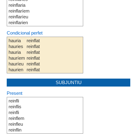
reinflaria
reinflaríem
reinflaríeu
reinflarien
Condicional perfet
hauria
reinflat
hauries
reinflat
hauria
reinflat
hauríem
reinflat
hauríeu
reinflat
haurien
reinflat
SUBJUNTIU
Present
reinfli
reinflis
reinfli
reinflem
reinfleu
reinflin