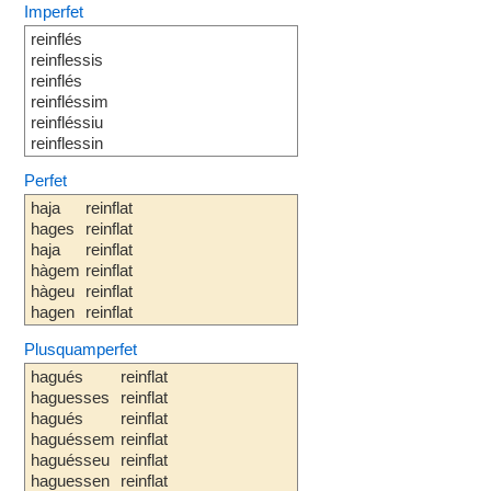
Imperfet
reinflés
reinflessis
reinflés
reinfléssim
reinfléssiu
reinflessin
Perfet
haja
reinflat
hages
reinflat
haja
reinflat
hàgem
reinflat
hàgeu
reinflat
hagen
reinflat
Plusquamperfet
hagués
reinflat
haguesses
reinflat
hagués
reinflat
haguéssem
reinflat
haguésseu
reinflat
haguessen
reinflat