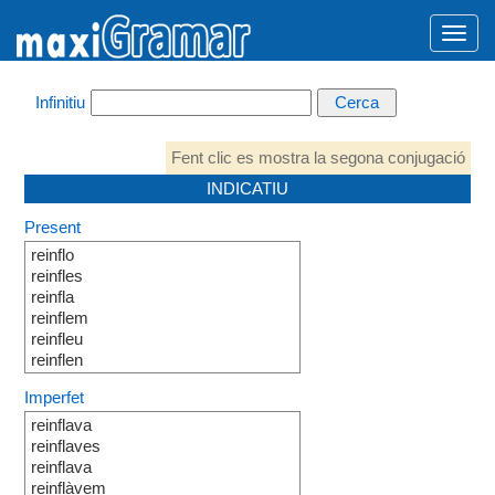
Infinitiu
Fent clic es mostra la segona conjugació
INDICATIU
Present
reinflo
reinfles
reinfla
reinflem
reinfleu
reinflen
Imperfet
reinflava
reinflaves
reinflava
reinflàvem