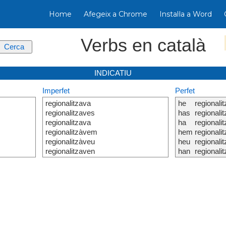
Home
Afegeix a Chrome
Instal·la a Word
Verbs en català
INDICATIU
Imperfet
Perfet
regionalitzava
he
regionalit
regionalitzaves
has
regionalit
regionalitzava
ha
regionalit
regionalitzàvem
hem
regionalit
regionalitzàveu
heu
regionalit
regionalitzaven
han
regionalit