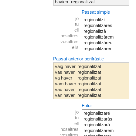
havien
regionalitzat
Passat simple
jo
regionalitzí
tu
regionalitzares
ell
regionalitzà
nosaltres
regionalitzàrem
vosaltres
regionalitzàreu
ells
regionalitzaren
Passat anterior perifràstic
vaig haver
regionalitzat
vas haver
regionalitzat
va haver
regionalitzat
vam haver
regionalitzat
vau haver
regionalitzat
van haver
regionalitzat
Futur
jo
regionalitzaré
tu
regionalitzaràs
ell
regionalitzarà
nosaltres
regionalitzarem
vosaltres