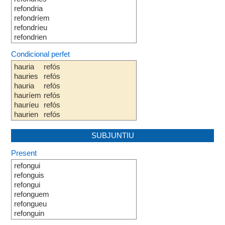
refondria
refondríem
refondríeu
refondrien
Condicional perfet
hauria
refós
hauries
refós
hauria
refós
hauríem
refós
hauríeu
refós
haurien
refós
SUBJUNTIU
Present
refongui
refonguis
refongui
refonguem
refongueu
refonguin