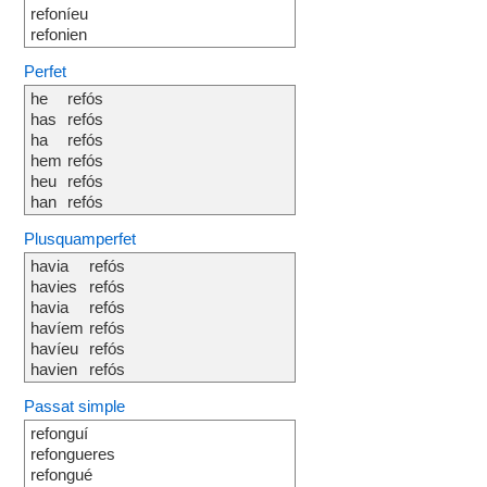
refoníeu
refonien
Perfet
he
refós
has
refós
ha
refós
hem
refós
heu
refós
han
refós
Plusquamperfet
havia
refós
havies
refós
havia
refós
havíem
refós
havíeu
refós
havien
refós
Passat simple
refonguí
refongueres
refongué