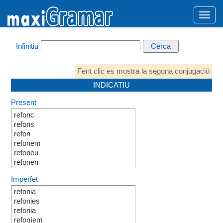
Infinitiu
Fent clic es mostra la segona conjugació
INDICATIU
Present
refonc
refons
refon
refonem
refoneu
refonen
Imperfet
refonia
refonies
refonia
refoníem