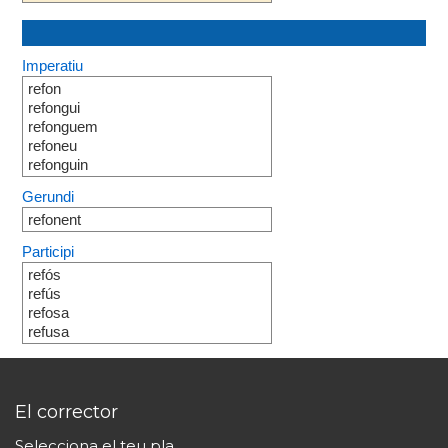
Imperatiu
refon
refongui
refonguem
refoneu
refonguin
Gerundi
refonent
Participi
refós
refús
refosa
refusa
El corrector
Selecciona el teu pla