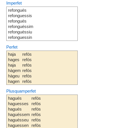
Imperfet
refongués
refonguessis
refongués
refonguéssim
refonguéssiu
refonguessin
Perfet
haja
refós
hages
refós
haja
refós
hàgem
refós
hàgeu
refós
hagen
refós
Plusquamperfet
hagués
refós
haguesses
refós
hagués
refós
haguéssem
refós
haguésseu
refós
haguessen
refós