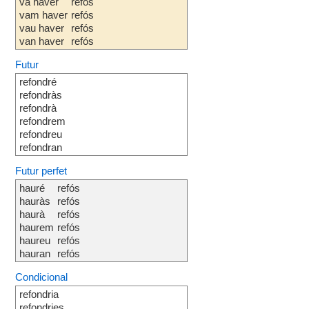
va haver
refós
vam haver
refós
vau haver
refós
van haver
refós
Futur
refondré
refondràs
refondrà
refondrem
refondreu
refondran
Futur perfet
hauré
refós
hauràs
refós
haurà
refós
haurem
refós
haureu
refós
hauran
refós
Condicional
refondria
refondries