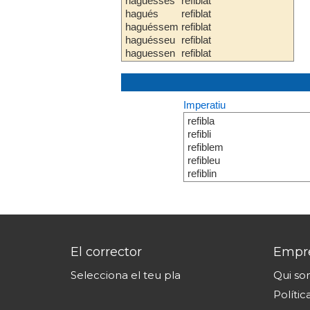
haguesses
refiblat
hagués
refiblat
haguéssem
refiblat
haguésseu
refiblat
haguessen
refiblat
Imperatiu
refibla
refibli
refiblem
refibleu
refiblin
El corrector
Empr
Selecciona el teu pla
Qui s
Polític