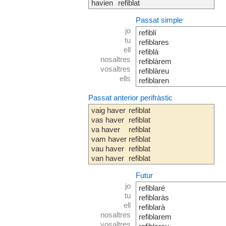
havien
refiblat
Passat simple
jo
refiblí
tu
refiblares
ell
refiblà
nosaltres
refiblàrem
vosaltres
refiblàreu
ells
refiblaren
Passat anterior perifràstic
vaig haver
refiblat
vas haver
refiblat
va haver
refiblat
vam haver
refiblat
vau haver
refiblat
van haver
refiblat
Futur
jo
refiblaré
tu
refiblaràs
ell
refiblarà
nosaltres
refiblarem
vosaltres