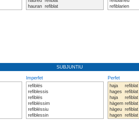
haureu
refiblat
refiblaríeu
hauran
refiblat
refiblarien
SUBJUNTIU
Imperfet
Perfet
refiblés
haja
refiblat
refiblessis
hages
refiblat
refiblés
haja
refiblat
refibléssim
hàgem
refiblat
refibléssiu
hàgeu
refiblat
refiblessin
hagen
refiblat