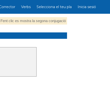
Corrector
Verbs
Selecciona el teu pla
Inicia sesió
Fent clic es mostra la segona conjugació