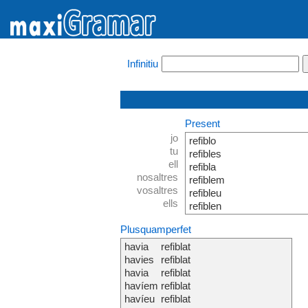
Infinitiu
Present
jo
refiblo
tu
refibles
ell
refibla
nosaltres
refiblem
vosaltres
refibleu
ells
refiblen
Plusquamperfet
havia
refiblat
havies
refiblat
havia
refiblat
havíem
refiblat
havíeu
refiblat