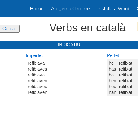
Home
Afegeix a Chrome
Instal·la a Word
Verbs en català
INDICATIU
Imperfet
Perfet
refiblava
he
refiblat
refiblaves
has
refiblat
refiblava
ha
refiblat
refiblàvem
hem
refiblat
refiblàveu
heu
refiblat
refiblaven
han
refiblat