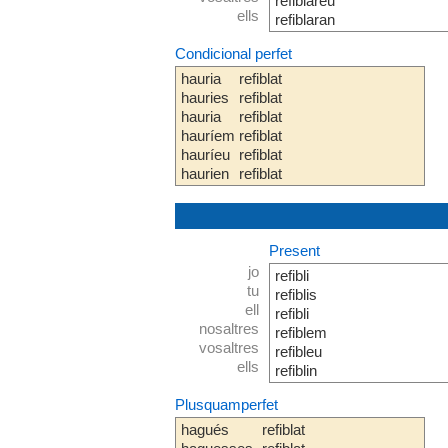
refiblareu
ells
refiblaran
Condicional perfet
hauria
refiblat
hauries
refiblat
hauria
refiblat
hauríem
refiblat
hauríeu
refiblat
haurien
refiblat
Present
jo
refibli
tu
refiblis
ell
refibli
nosaltres
refiblem
vosaltres
refibleu
ells
refiblin
Plusquamperfet
hagués
refiblat