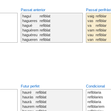
Passat anterior
Passat perifràs
haguí
refiblat
vaig
refiblar
hagueres
refiblat
vas
refiblar
hagué
refiblat
va
refiblar
haguérem
refiblat
vam
refiblar
haguéreu
refiblat
vau
refiblar
hagueren
refiblat
van
refiblar
Futur perfet
Condicional
hauré
refiblat
refiblaria
hauràs
refiblat
refiblaries
haurà
refiblat
refiblaria
haurem
refiblat
refiblaríem